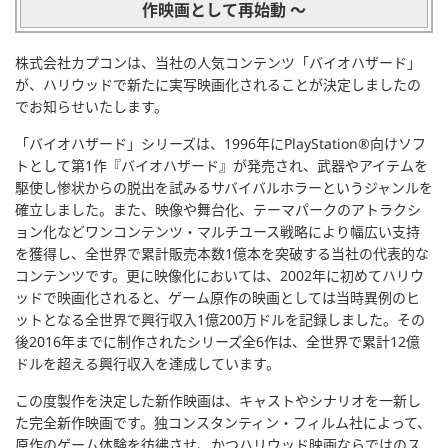
作映画として再始動 〜
株式会社カプコンは、当社の人気コンテンツ「バイオハザード」
が、ハリウッドで新たに実写映画化されることが決定しましたの
でお知らせいたします。
「バイオハザード」シリーズは、1996年にPlayStation®向けソフ
トとして第1作『バイオハザード』が発売され、武器やアイテムを
駆使し惨状からの脱出を試みるサバイバルホラーというジャンルを
確立しました。また、映像や舞台化、テーマパークのアトラクシ
ョン化などワンコンテンツ・マルチユース戦略により幅広い支持
を獲得し、全世界で累計販売本数1億本を突破する当社の代表的な
コンテンツです。更に映像化においては、2002年に初めてハリウ
ッドで映画化されると、ゲーム原作の映画としては当時異例のヒ
ットとなる全世界で興行収入1億200万ドルを記録しました。その
後2016年までに制作されたシリーズ全6作は、全世界で累計12億
ドルを超える興行収入を達成しています。
この度製作を決定した新作映画は、キャストやシナリオを一新し
た完全新作映画です。独コンスタンティン・フィルム社によって、
原作のゲーム体験を彷彿させ、かつハリウッド映画ならではのス