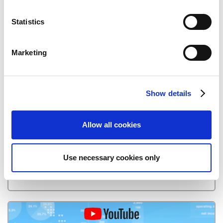
【財務・業績】シリーズソフト販売本数
n
t
Statistics
S
e
Marketing
l
e
c
Show details
t
i
o
Allow all cookies
n
Use necessary cookies only
決算短信