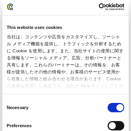
総務部 広報IR室
TEL : 06-6920-3623 / FAX : 06-6920-5108
ゲーム専門誌・一般誌向けお問い合わせ先
This website uses cookies
マーケティングPR部 インタラクティブPRチーム
TEL : 03-3340-0750 / FAX : 03-3340-0721
当社は、コンテンツや広告をカスタマイズし、ソーシャ
ル メディア機能を提供し、トラフィックを分析するため
ユーザー様向けお問い合わせ先
に Cookie を使用します。また、当社サイトの使用に関す
お客様相談室 家庭用ゲームサポート
る情報をソーシャル メディア、広告、分析パートナーと
TEL: 06-6946-3099
共有します。これらのパートナーは、その情報を、お客
様が提供したその他の情報や、お客様のサービス使用か
ら収集した情報と組み合わせる場合があります。Cookie
関連記事
の使用を拒否した場合でも、当社の Web サイトにアクセ
スすることはできますが、一部の機能が正しく動作しな
「バイオハザード」シリーズが全世界で累計販売本数1
い可能性があります。
C
億本を突破！ ～ カプコン史上初の快挙を達成し、ブラ
Necessary
o
ンドは新たなステージへ ～
n
人気ゲームシリーズ「モンスターハンター」初のハリウ
s
Preferences
ッド映画化が決定！
e