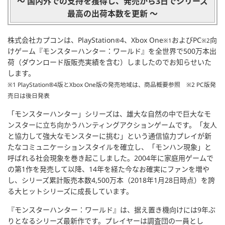
～ 国内外での支持を獲得し、発売から3日でシリーズ
最高の出荷本数を更新 ～
株式会社カプコンは、PlayStation
4、Xbox One
およびPC
向
®
※1
※2
けゲーム
『モンスターハンター：ワールド』
を全世界で500万本出
荷（ダウンロード版販売実績を含む）しましたのでお知らせいた
します。
※1 PlayStation®4版とXbox One版の発売地域は、商品概要参照 ※2 PC版発
売日は後日発表
「モンスターハンター」シリーズは、雄大な自然の中で巨大なモ
ンスターに立ち向かうハンティングアクションゲームです。「友人
と協力して強大なモンスターに挑む」という通信協力プレイが新
たなコミュニケーションスタイルを確立し、「モンハン現象」と
呼ばれる社会現象を巻き起こしました。2004年に家庭用ゲームで
の第1作を発売して以降、14年を経た今なお確実にファンを増や
し、シリーズ累計販売本数4,500万本（2018年1月28日時点）を誇
る大ヒットシリーズに成長しています。
『モンスターハンター：ワールド』
は、据え置き機向けには9年ぶ
りとなるシリーズ最新作です。プレイヤーは調査団の一員とし