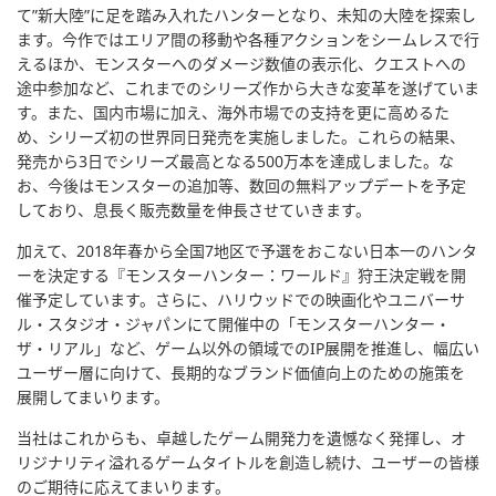
て”新大陸”に足を踏み入れたハンターとなり、未知の大陸を探索し
ます。今作ではエリア間の移動や各種アクションをシームレスで行
えるほか、モンスターへのダメージ数値の表示化、クエストへの
途中参加など、これまでのシリーズ作から大きな変革を遂げていま
す。また、国内市場に加え、海外市場での支持を更に高めるた
め、シリーズ初の世界同日発売を実施しました。これらの結果、
発売から3日でシリーズ最高となる500万本を達成しました。な
お、今後はモンスターの追加等、数回の無料アップデートを予定
しており、息長く販売数量を伸長させていきます。
加えて、2018年春から全国7地区で予選をおこない日本一のハンタ
ーを決定する
『モンスターハンター：ワールド』
狩王決定戦を開
催予定しています。さらに、ハリウッドでの映画化やユニバーサ
ル・スタジオ・ジャパンにて開催中の「モンスターハンター・
ザ・リアル」など、ゲーム以外の領域でのIP展開を推進し、幅広い
ユーザー層に向けて、長期的なブランド価値向上のための施策を
展開してまいります。
当社はこれからも、卓越したゲーム開発力を遺憾なく発揮し、オ
リジナリティ溢れるゲームタイトルを創造し続け、ユーザーの皆様
のご期待に応えてまいります。