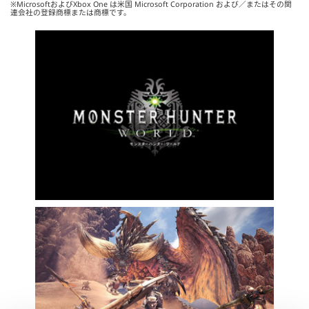
※MicrosoftおよびXbox One は米国 Microsoft Corporation および／またはその関
連会社の登録商標または商標です。