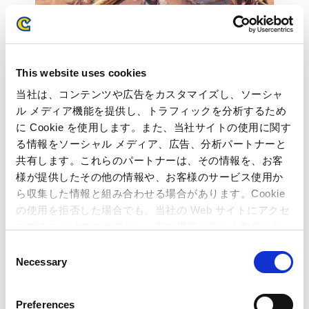
This website uses cookies
当社は、コンテンツや広告をカスタマイズし、ソーシャ
ル メディア機能を提供し、トラフィックを分析するため
本件に関するお問い合わせ先
に Cookie を使用します。また、当社サイトの使用に関す
る情報をソーシャル メディア、広告、分析パートナーと
本件に関するお問い合わせ先
共有します。これらのパートナーは、その情報を、お客
マスコミ・投資家様向けお問い合わせ先
様が提供したその他の情報や、お客様のサービス使用か
株式会社カプコン 秘書・広報IR部 広報IR室
〒540-0037 大阪市中央区内平野町三丁目1番3号
ら収集した情報と組み合わせる場合があります。Cookie
TEL : 06-6920-3623 / FAX : 06-6920-5108
の使用を拒否した場合でも、当社の Web サイトにアクセ
スすることはできますが、一部の機能が正しく動作しな
ゲーム専門誌・一般誌向けお問い合わせ先
い可能性があります。
C
株式会社 カプコン プロモーション企画推進室 パブリシティチーム
Necessary
o
〒163-0448 東京都新宿区西新宿2丁目1番1号
n
TEL: 03-3340-0750／FAX: 03-3340-0721
s
Preferences