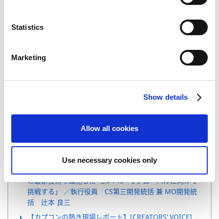
ユーザー様向けお問い合わせ先
e
株式会社 カプコン お客様相談室 家庭用ゲームサポート
n
TEL: 06-6946-3099
t
Statistics
S
e
Marketing
関連記事
l
e
c
日本ゲーム大賞で『バイオハザード7 レジデント イー
Show details
ビル』、 『モンスターハンターダブルクロス』が「優
t
秀賞」を受賞！ ～ フューチャー部門では、『モンスタ
i
ーハンター：ワールド』が受賞 ～
o
Allow all cookies
n
『モンスターハンター：ワールド』が2018年1月26日に
世界同日発売決定！ ～ 累計販売本数4,000万本を誇る
大ヒットシリーズがワールドワイドで展開！ ～
Use necessary cookies only
【開発者インタビュー2017】INTERVIEW 02: 世界水準
の最新技術で進化した"モンハン"でグローバルに向けて
挑戦する」 ／執行役員 CS第三開発統括 兼 MO開発統
括 辻本 良三
【カプコンの熱き現場レポート】[CREATORS’ VOICE]