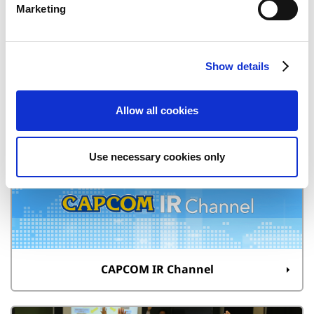
Marketing
l
e
c
Show details
t
i
o
Allow all cookies
決算短信
n
Use necessary cookies only
CAPCOM IR Channel