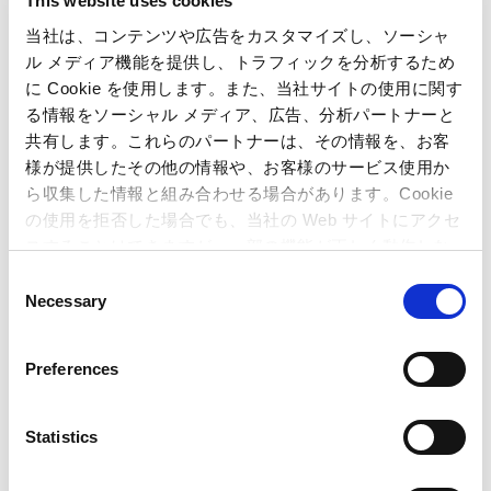
This website uses cookies
関連記事
当社は、コンテンツや広告をカスタマイズし、ソーシャ
ル メディア機能を提供し、トラフィックを分析するため
に Cookie を使用します。また、当社サイトの使用に関す
カプコン、Microsoftの次世代ゲーム機「Xbox One®」
る情報をソーシャル メディア、広告、分析パートナーと
向けに第1弾タイトル『デッドライジング3』を投入！
共有します。これらのパートナーは、その情報を、お客
～ グローバル向け大ヒットシリーズの最新作を、新型
様が提供したその他の情報や、お客様のサービス使用か
ハード発売と同時に供給！ ～
ら収集した情報と組み合わせる場合があります。Cookie
カプコンの『デッドライジング２』が200万本を突破！
の使用を拒否した場合でも、当社の Web サイトにアクセ
～ 海外開発会社との共同開発によりシリーズ初のダブ
スすることはできますが、一部の機能が正しく動作しな
ルミリオンを達成！～
い可能性があります。
C
カプコンのXbox 360™ 向け新作タイトル『デッドライ
Necessary
o
ジング』が100万本を突破
n
s
Preferences
e
n
t
Statistics
S
e