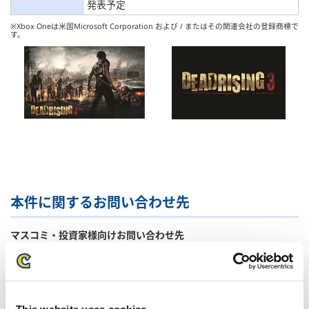
発表予定
※Xbox Oneは米国Microsoft Corporation および / またはその関連会社の登録商標で
す。
本件に関するお問い合わせ先
マスコミ・投資家様向けお問い合わせ先
株式会社 カプコン 秘書・広報IR部 広報IR室
〒540-0037 大阪市中央区内平野町三丁目1番3号
TEL : 06-6920-3623 / FAX : 06-6920-5108