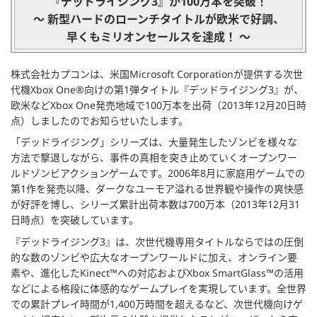
『デッドライジング3』が100万本を突破！
～ 新型ハードのローンチタイトルが欧米で好調、
早くもミリオンセールスを達成！ ～
株式会社カプコンは、米国Microsoft Corporationが提供する次世
代機Xbox One®向けの第1弾タイトル『デッドライジング3』が、
欧米などXbox One発売地域で100万本を出荷（2013年12月20日時
点）しましたのでお知らせいたします。
「デッドライジング」シリーズは、大量発生したゾンビを様々な
方法で撃退しながら、事件の真相を突き止めていくオープンワー
ルドゾンビアクションゲームです。2006年8月に家庭用ゲームでの
第1作を発売以降、ダークなユーモア溢れる世界観や操作の爽快感
が好評を博し、シリーズ累計出荷本数は700万本（2013年12月31
日時点）を突破しています。
『デッドライジング3』は、次世代機専用タイトルならではの圧倒
的な数のゾンビや広大なオープンワールドに加え、オンライン要
素や、進化したKinect™への対応およびXbox SmartGlass™の活用
などによる格段に体感的なゲームプレイを実現しています。全世界
での累計プレイ時間が1,400万時間を超えるなど、次世代機向けゲ