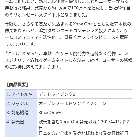
ームに相応しい、新次元の体験を提供したことがユーザーから支
持を得た結果、発売から約1ヵ月で100万本を達成し、当社62作目
のミリオンセールスタイトルとなりました。
今後も、さらなる普及が見込まれるXbox Oneとともに販売本数の
伸長を図るほか、追加ダウンロードコンテンツの投入により、ゲ
ームコミュニティを活性化し、息長くオンラインビジネスを展開
してまいります。
当社はこれからも、卓越したゲーム開発力を遺憾なく発揮し、オ
リジナリティ溢れるゲームタイトルを創造し続け、ユーザーの皆様
のご期待に応えてまいります。
【商品概要】
1. タイトル名
デッドライジング3
2. ジャンル
オープンワールドゾンビアクション
3. 対応機種
Xbox One®
4. 発売日
欧米を含むXbox One発売地域：2013年11月22
日
日本を含む今後の発売地域および発売日は近日