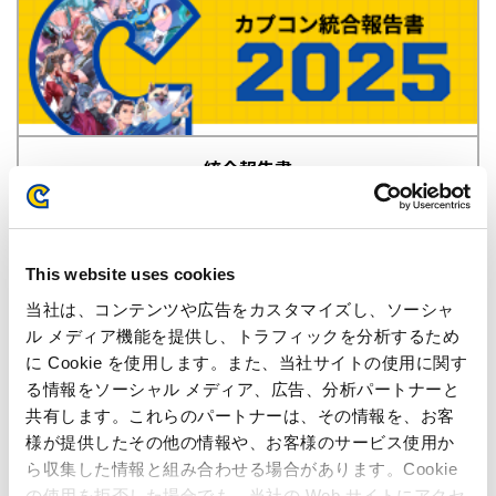
統合報告書
最新IR資料ダウンロード
This website uses cookies
当社は、コンテンツや広告をカスタマイズし、ソーシャ
2027年3月期 第1四半期 決算短信
ル メディア機能を提供し、トラフィックを分析するため
に Cookie を使用します。また、当社サイトの使用に関す
PDF 768KB
る情報をソーシャル メディア、広告、分析パートナーと
共有します。これらのパートナーは、その情報を、お客
2027年3月期 第1四半期 決算カンファレ
様が提供したその他の情報や、お客様のサービス使用か
ンスコール資料
ら収集した情報と組み合わせる場合があります。Cookie
PDF 1MB
の使用を拒否した場合でも、当社の Web サイトにアクセ