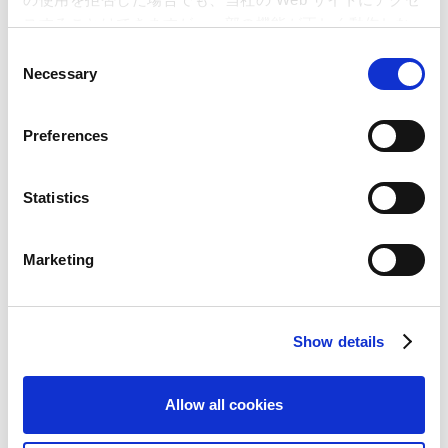
スすることはできますが、一部の機能が正しく動作しな
統合報告書2025
い可能性があります。
C
Necessary
o
PDF 23.0MB
n
s
Preferences
一括ダウンロード（ZIP:23MB）
e
n
t
Statistics
S
カプコンIRメール
e
Marketing
l
e
IR公式アカウント
c
Show details
t
i
o
Allow all cookies
n