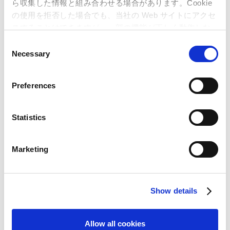
2027年3月期 第1四半期 決算カンファレ
ら収集した情報と組み合わせる場合があります。Cookie
ンスコール資料
の使用を拒否した場合でも、当社の Web サイトにアクセ
PDF 1MB
スすることはできますが、一部の機能が正しく動作しな
い可能性があります。
C
統合報告書2025
Necessary
o
n
PDF 23.0MB
s
Preferences
e
n
一括ダウンロード（ZIP:23MB）
t
Statistics
S
e
Marketing
l
カプコンIRメール
e
c
Show details
t
IR公式アカウント
i
o
Allow all cookies
n