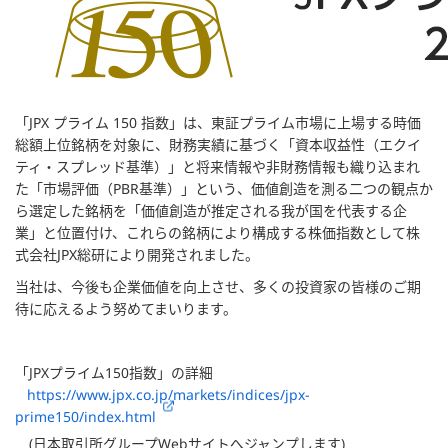
「JPX プライム 150 指数」は、東証プライム市場に上場する時価
総額上位銘柄を対象に、財務実績に基づく「資本収益性（エクイ
ティ・スプレッド基準）」と将来情報や非財務情報も織り込まれ
た「市場評価（PBR基準）」という、価値創造を測る二つの観点か
ら選定した銘柄を「価値創造が推定される我が国を代表する企
業」と位置付け、これらの銘柄により構成する株価指数として株
式会社JPX総研により開発されました。
当社は、今後も企業価値を向上させ、多くの投資家の皆様のご期
待に応えるよう努めてまいります。
「JPXプライム150指数」の詳細
https://www.jpx.co.jp/markets/indices/jpx-
prime150/index.html
(日本取引所グループWebサイトへジャンプします)