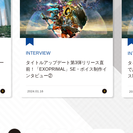
INTERVIEW
I
ー
タイトルアップデート第3弾リリース直
タ
前！「EXOPRIMAL」SE・ボイス制作イ
で
ンタビュー②
ス
2024.01.16
20