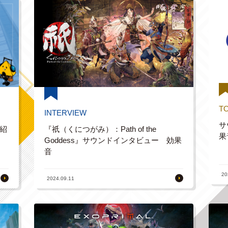
T
INTERVIEW
サ
紹
『祇（くにつがみ）：Path of the
果
Goddess』サウンドインタビュー 効果
音
20
2024.09.11