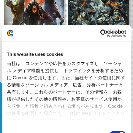
ドラゴンズドグマ 2 オリジナル サ
Street Fighter 6 Original
This website uses cookies
ウンドトラック
Soundtrack
当社は、コンテンツや広告をカスタマイズし、ソーシャ
ル メディア機能を提供し、トラフィックを分析するため
2024.11.21
2023.07.28
に Cookie を使用します。また、当社サイトの使用に関す
る情報をソーシャル メディア、広告、分析パートナーと
共有します。これらのパートナーは、その情報を、お客
様が提供したその他の情報や、お客様のサービス使用か
ら収集した情報と組み合わせる場合があります。Cookie
の使用を拒否した場合でも、当社の Web サイトにアクセ
スすることはできますが、一部の機能が正しく動作しな
い可能性があります。
Consent