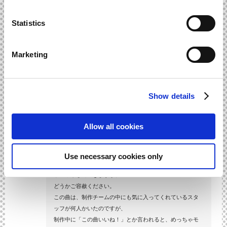
が、
良く聴いてみると、音色やアレンジが機械っぽく感じませ
Statistics
んか？
08. Frontier Base
Marketing
フロンティアベースの曲です。使っているのはシンセサイ
ザーの音ばかりですが、
オーガニックなアレンジと展開にして、フロンティアベー
Show details
スの世界観に合うよう
温かみを感じるようにしました。
Allow all cookies
09. Here and There
文字通りあちこちから出てくる敵対勢力に対し、ブレン達
が戦っていくシーンの曲です。
Use necessary cookies only
この辺りからネタバレとなってきますので、徐々に情報が
ボンヤリしていきますが、
どうかご容赦ください。
この曲は、制作チームの中にも気に入ってくれているスタ
ッフが何人かいたのですが、
制作中に「この曲いいね！」とか言われると、めっちゃモ