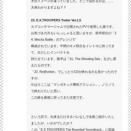
大分イメージが違っていました。どこで流れるかは。。。
大体わかりますよね？？
23. E.X.TROOPERS Trailer Ver.1.5
カプコンサマージャムで公開されたPVで使用した曲です。
お気づきの方もいらっしゃると思いますが、前半部分が「1
4. Mecha Battle」のアレンジで
構成されています。中間のキメ部分をイントロに持ってき
て、出だしにインパクトを
持たせています。後半は「01. The Shooting Star」を少し変
えたものです。
「22. Re@union」でしっとりCDが終わるのも良かったので
すが、
やはりここは「マンガチック爽快アクション」。ノリノリ
で終わりたいと思い、
この曲を最後に持ってきた次第です。
という訳で、出来るだけネタバレなしで全曲ご紹介いたし
ましたが、いかがでしたか？
この「E.X.TROOPERS The Bounded Soundtrack」に収録