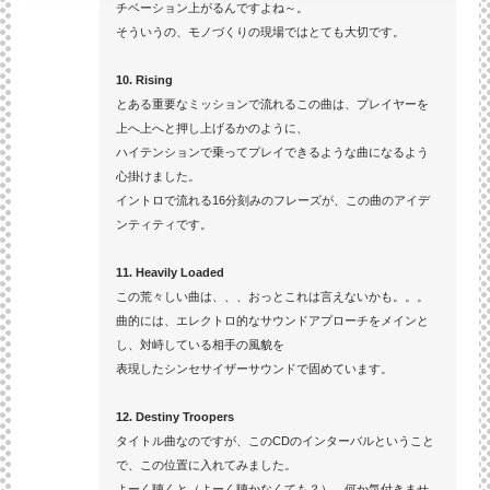
チベーション上がるんですよね～。
そういうの、モノづくりの現場ではとても大切です。
10. Rising
とある重要なミッションで流れるこの曲は、プレイヤーを
上へ上へと押し上げるかのように、
ハイテンションで乗ってプレイできるような曲になるよう
心掛けました。
イントロで流れる16分刻みのフレーズが、この曲のアイデ
ンティティです。
11. Heavily Loaded
この荒々しい曲は、、、おっとこれは言えないかも。。。
曲的には、エレクトロ的なサウンドアプローチをメインと
し、対峙している相手の風貌を
表現したシンセサイザーサウンドで固めています。
12. Destiny Troopers
タイトル曲なのですが、このCDのインターバルということ
で、この位置に入れてみました。
よーく聴くと（よーく聴かなくても？）、何か気付きませ