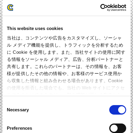
僕も気に入っているのですが、体験版で耳にしたユーザー
の方にも結構好評だったようで、
とても嬉しいです。
06. Protect from Threats --> Rumble
This website uses cookies
こちらも体験版に入っていましたね、ジュリィを守る時に
当社は、コンテンツや広告をカスタマイズし、ソーシャ
流れていた曲です。
ル メディア機能を提供し、トラフィックを分析するため
前半と後半があるのですが、後半の荒々しいエフェクトが
に Cookie を使用します。また、当社サイトの使用に関す
掛かっている部分、
る情報をソーシャル メディア、広告、分析パートナーと
実はジュリィがダメージを受けると、前半部分からこの後
共有します。これらのパートナーは、その情報を、お客
半部分の曲にスムーズに
入れ替わる仕組みになっています。気付いた方いますか
様が提供したその他の情報や、お客様のサービス使用か
～？
ら収集した情報と組み合わせる場合があります。Cookie
このゲームでは、こんな仕掛けをいくつも用意しています
の使用を拒否した場合でも、当社の Web サイトにアクセ
ので、耳を澄ませてみてください。
スすることはできますが、一部の機能が正しく動作しな
い可能性があります。
Consent
07. Big Iron
Necessary
Selection
「Extreme Condition」はAKで、この曲は対VS戦の曲です。
つまり生き物が「Extreme Condition」、機械が「Big Iron」
という訳です。
Preferences
「Extreme Condition」のフレーズを使って構成しています