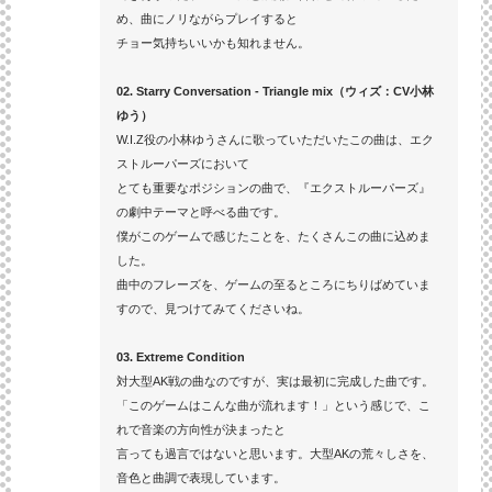
め、曲にノリながらプレイすると
チョー気持ちいいかも知れません。
02. Starry Conversation - Triangle mix（ウィズ：CV小林
ゆう）
W.I.Z役の小林ゆうさんに歌っていただいたこの曲は、エク
ストルーパーズにおいて
とても重要なポジションの曲で、『エクストルーパーズ』
の劇中テーマと呼べる曲です。
僕がこのゲームで感じたことを、たくさんこの曲に込めま
した。
曲中のフレーズを、ゲームの至るところにちりばめていま
すので、見つけてみてくださいね。
03. Extreme Condition
対大型AK戦の曲なのですが、実は最初に完成した曲です。
「このゲームはこんな曲が流れます！」という感じで、こ
れで音楽の方向性が決まったと
言っても過言ではないと思います。大型AKの荒々しさを、
音色と曲調で表現しています。