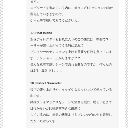
ます。
エピソードを進めていく内に、徐々にVRミッションの曲が
変化していきますので、
ゲーム中で聴いてみてくださいね。
17. Heat Island
安保ディレクターもお気に入りのこの曲には、中盤でスト
ーリーが盛り上がってくる時に流れて
プレイヤーのテンションを上げる重要な任務を負っていま
す。テンション、上がりますか？？
色んな意味で熱いシーンで流れる曲なのですが、作ったの
は2月、真冬です。。。
18. Perfect Surrender
後半の盛り上がりや、イケイケなミッションで使っている
曲です。
結構クライマックスなシーンで流れる割に、明るいとまで
は行かないが比較的前向きな曲調に
しているのは、周囲の状況よりもブレンの心の中を表現し
たかったからです。