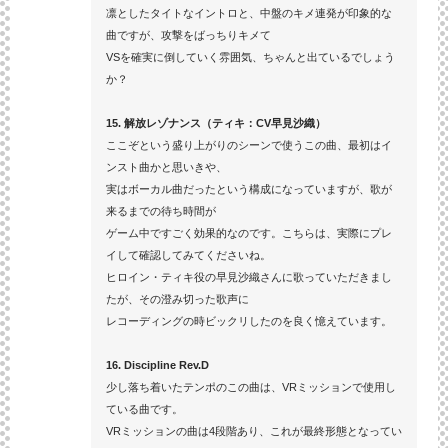
凛としたタイトなイントロと、中盤のキメ連発が印象的な
曲ですが、攻撃をばっちりキメて
VSを確実に倒していく雰囲気、ちゃんと出ているでしょう
か？
15. 解放レゾナンス（ティキ：CV早見沙織）
ここぞという盛り上がりのシーンで使うこの曲、最初はイ
ンスト曲かと思いきや、
実はボーカル曲だったという構成になっていますが、歌が
来るまでの待ち時間が
ゲーム中ですごく効果的なのです。こちらは、実際にプレ
イして確認してみてくださいね。
ヒロイン・ティキ役の早見沙織さんに歌っていただきまし
たが、その澄み切った歌声に
レコーディングの時ビックリしたのを良く憶えています。
16. Discipline Rev.D
少し落ち着いたテンポのこの曲は、VRミッションで使用し
ている曲です。
VRミッションの曲は4段階あり、これが最終形態となってい