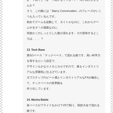
んか？
そう、この曲には「Starry Conversation」のフレーズがいく
つも入っているんです。
初めてゲームを起動して、タイトルなのに、これからゲー
ムやるぞ！の場面なのに、
何故かこのしっとりした曲が流れます。その意味するとこ
ろは、、、？
13. Tech Base
第3のベース「テックベース」で流れる曲です。高い科学力
を有するという設定で、
デザインもかなりメカニカルですので、曲もインダストリ
アルな雰囲気に仕上げています。
ダブステップのビート感とインダストリアルなFXが融合し
て、テックベースの世界観を
作り出しています。
14. Mecha Battle
各ベースがプライドをかけてVSで戦う、戦技大会で流れる
曲です。