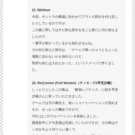
21. Nihilism
今回、サントラの構成に合わせてアウトロ部分を付け足し
たりしているのですが、
この曲に関してはサビ的な部分を丸ごと新たに付け加えま
したので、
一番手が掛かっているかも知れませんね。
その付け加えた部分は、「ゲームで鳴っちゃうとちょっと
場面に合わないかも知れないけど、
気持ち的には入れたかった」というイメージで作りまし
た。
22. Re@union (Full Version)（ティキ：CV早見沙織）
しっとりとしたこの曲は、「解放レゾナンス」に続き早見
沙織さんに歌っていただきました。
ゲームでは尺の都合上、短いショートバージョンが流れま
すが、せっかくの機会ですので、
CDにはこのフルバージョンを収録しました。
開発前半にデモ音源は完成していたのですが、その時はテ
ンポが今より15ぐらい速くて、