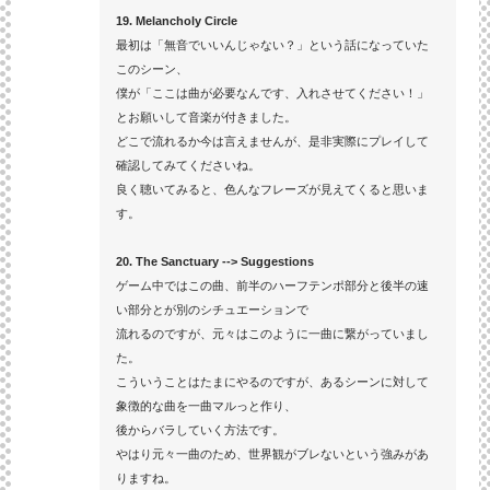
19. Melancholy Circle
最初は「無音でいいんじゃない？」という話になっていた
このシーン、
僕が「ここは曲が必要なんです、入れさせてください！」
とお願いして音楽が付きました。
どこで流れるか今は言えませんが、是非実際にプレイして
確認してみてくださいね。
良く聴いてみると、色んなフレーズが見えてくると思いま
す。
20. The Sanctuary --> Suggestions
ゲーム中ではこの曲、前半のハーフテンポ部分と後半の速
い部分とが別のシチュエーションで
流れるのですが、元々はこのように一曲に繋がっていまし
た。
こういうことはたまにやるのですが、あるシーンに対して
象徴的な曲を一曲マルっと作り、
後からバラしていく方法です。
やはり元々一曲のため、世界観がブレないという強みがあ
りますね。