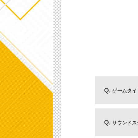
Q.
ゲームタイ
ゲーム関連商品
ます。
Q.
サウンドス
→
株式会社カプ