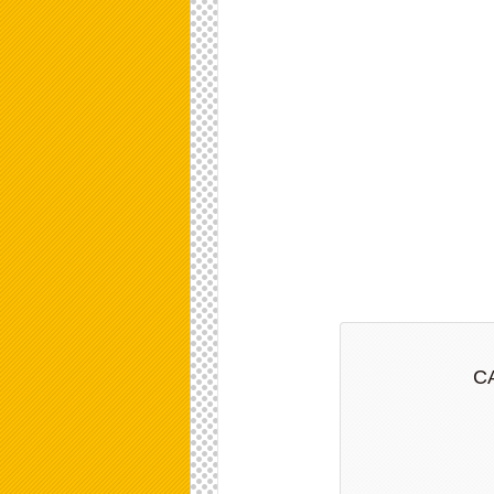
弊社の公式HP
なお職種によっ
→
カプコンリ
C