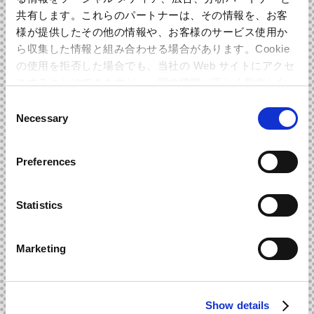
共有します。これらのパートナーは、その情報を、お客
36曲という大ボリュームで好評発売中だ！ ミュージックビ
様が提供したその他の情報や、お客様のサービス使用か
デオの先行配信で大きな話題を呼んだ
ら収集した情報と組み合わせる場合があります。Cookie
ネロ戦闘曲『Devil Trigger』をほか、ダンテ戦闘曲『Subhum
の使用を拒否した場合でも、当社の Web サイトにアクセ
an』、V戦闘曲『Crimson Cloud』といった、キャラクターと
スすることはできますが、一部の機能が正しく動作しな
悪魔との激しい戦闘を盛り上げるボーカルトラックも複数収
い可能性があります。
Consent
録。もちろん、『デビル メイ クライ 5』メインテーマ曲『Le
Necessary
Selection
gacy』も収録。
マキシケース5枚を、7名の開発スタッフコメントや全136曲
Preferences
解説、ボーカルトラックの歌詞を収録した28ページのブック
レットとともに三方背に収納した豪華仕様。
Statistics
スタイリッシュなBGMを余すところなく堪能してほしい！
Marketing
REVIEW
スタッフからのレビュー
Show details