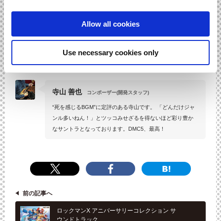
鈴木 幸太
コンポーザー(開発スタッフ)
Allow all cookies
前作「4」にも参加させていただきましたが、またこのシリ
ーズに携われて嬉しく思います！ 国内外、合計8名のコンポ
ーザーが参加し、聞きごたえ＆読みごたえ たっぷりのサン
Use necessary cookies only
トラとなっておりますので、是非ご購入ください！
寺山 善也
コンポーザー(開発スタッフ)
“死を感じるBGM”に定評のある寺山です。 「どんだけジャ
ンル多いねん！」とツッコみせざるを得ないほど彩り豊か
なサントラとなっております。DMC5、最高！
前の記事へ
ロックマンX アニバーサリーコレクション サ
ウンドトラック