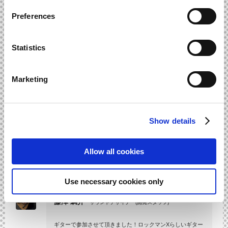
祝！ロックマンX25周年！時代を超えた素晴らしいタイトル
に携わることができて、僕は幸せです。。 この想いを糧
Preferences
に、これからも良い音楽を作っていきたいと思います。今
後とも、よろしくお願いいたします！
Statistics
Marketing
坂口 恵里香
サウンドデザイナー(開発スタッフ)
ボーカルと作詞で参加させて頂きました。楽曲「RE;FUTU
RE」についてですが、北川さんの作り出した「RE;FUTUR
Show details
E」 という世界を、 そして皆様の愛するロックマンエック
スという世界を 想いながら作詞させて頂きました。 これま
でのエックスサウンド、これからのエックスサウンド、
Allow all cookies
我々のエックス愛と共にお楽しみ頂ければ幸いです！
Use necessary cookies only
藤澤 鯛介
サウンドデザイナー(開発スタッフ)
ギターで参加させて頂きました！ロックマンXらしいギター