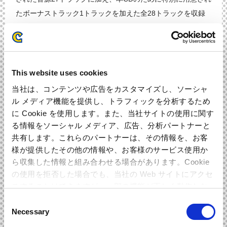
たボーナストラック1トラックを加えた全28トラックを収録
しています。
完全新作と過去人気楽曲のアレンジから構成された本作の全
トラックを手掛けるのは、「ROCK-MEN」の北川保昌。独特
This website uses cookies
のキャッチーでクールな才能が今作でも遺憾無く発揮されて
当社は、コンテンツや広告をカスタマイズし、ソーシャ
います。また、サウンドトラック専用のアウトロアレンジな
ル メディア機能を提供し、トラフィックを分析するため
ど、ゲーム本編では聴けない本作ならではの仕様です。ロッ
に Cookie を使用します。また、当社サイトの使用に関す
クマンファン必携のアイテムとなっています。
る情報をソーシャル メディア、広告、分析パートナーと
共有します。これらのパートナーは、その情報を、お客
様が提供したその他の情報や、お客様のサービス使用か
ら収集した情報と組み合わせる場合があります。Cookie
REVIEW
スタッフからのレビュー
の使用を拒否した場合でも、当社の Web サイトにアクセ
スすることはできますが、一部の機能が正しく動作しな
い可能性があります。
Consent
北川 保昌
コンポーザー(開発スタッフ)
Necessary
Selection