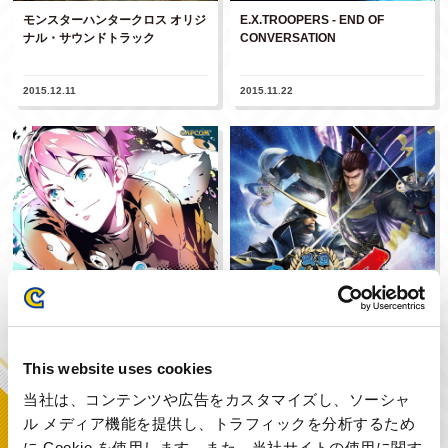
モンスターハンタークロス オリジ
E.X.TROOPERS - END OF
ナル・サウンドトラック
CONVERSATION
2015.12.11
2015.11.22
E.X.TROOPERS - ORIGINAL
戦国BASARA4皇 オリジナル・サ
SOUNDTRACK
ウンドトラック
This website uses cookies
当社は、コンテンツや広告をカスタマイズし、ソーシャ
2015.11.22
ル メディア機能を提供し、トラフィックを分析するため
に Cookie を使用します。また、当社サイトの使用に関す