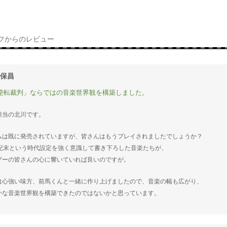
フからのレビュー
 保昌
逆転裁判」ならではの音楽世界観を構築しました。
担当の北川です。
ムは既に発売されていますが、皆さんはもうプレイされましたでしょうか？
世紀末という時代設定を強く意識して書き下ろした音楽たちが、
ザーの皆さんの心に響いていれば良いのですが。
は心強い味方、前馬くんと一緒に作り上げましたので、音楽の幅も広がり、
かな音楽世界観を構築できたのではないかと思っています。