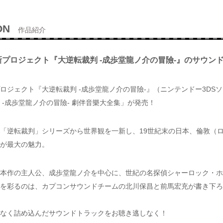
ON
作品紹介
プロジェクト『大逆転裁判 -成歩堂龍ノ介の冒險-』のサウン
ロジェクト『大逆転裁判 -成歩堂龍ノ介の冒險-』（ニンテンドー3DS
 -成歩堂龍ノ介の冒險- 劇伴音樂大全集」が発売！
「逆転裁判」シリーズから世界観を一新し、19世紀末の日本、倫敦（
が最大の魅力。
本作の主人公、成歩堂龍ノ介を中心に、世紀の名探偵シャーロック・ホ
を彩るのは、カプコンサウンドチームの北川保昌と前馬宏充が書き下ろ
なく詰め込んだサウンドトラックをお聴き逃しなく！