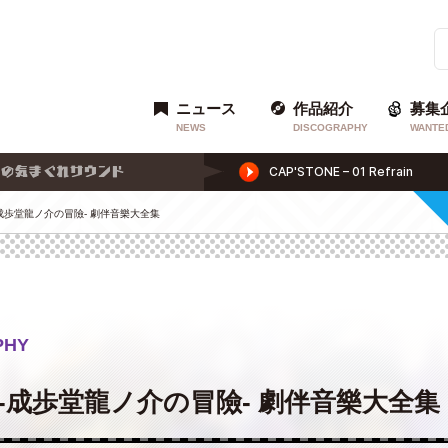
ニュース
作品紹介
募集
NEWS
DISCOGRAPHY
WANTE
-成歩堂龍ノ介の冒險- 劇伴音樂大全集
PHY
-成歩堂龍ノ介の冒險- 劇伴音樂大全集