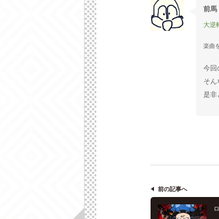
前馬
大逆
楽曲
今回
そん
是非
前の記事へ