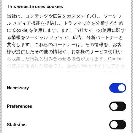
This website uses cookies
当社は、コンテンツや広告をカスタマイズし、ソーシャ
ル メディア機能を提供し、トラフィックを分析するため
に Cookie を使用します。また、当社サイトの使用に関す
る情報をソーシャル メディア、広告、分析パートナーと
共有します。これらのパートナーは、その情報を、お客
様が提供したその他の情報や、お客様のサービス使用か
ら収集した情報と組み合わせる場合があります。Cookie
の使用を拒否した場合でも、当社の Web サイトにアクセ
スすることはできますが、一部の機能が正しく動作しな
い可能性があります。
Consent
Necessary
Selection
INTRODUCTION
作品紹介
Preferences
2015年7月23日に発売された､プレイステーション3/プレイス
テーション4用ソフト『戦国BASARA4 皇』｡
そのサウンドトラックCDがミュージックレインより絶賛発売
Statistics
中!