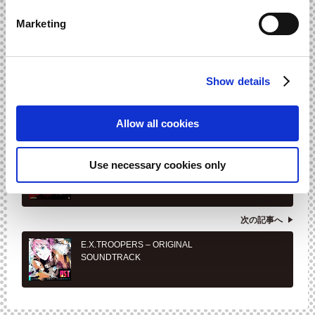
Marketing
｢千利休のテーマ｣をはじめ全26曲を収録したファン必携のCD
です｡
Show details
Allow all cookies
前の記事へ
Use necessary cookies only
デビル メイ クライ HR/HM アレンジ
次の記事へ
E.X.TROOPERS – ORIGINAL
SOUNDTRACK