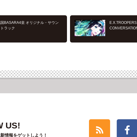
国BASARA4皇 オリジナル・サウン
E.X.TROOPERS
ドトラック
CONVERSATIO
 US!
最新情報をゲットしよう！