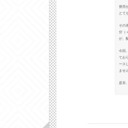
発売
とて
その
分（
が、
今回
てお
ースし
ませ
是非