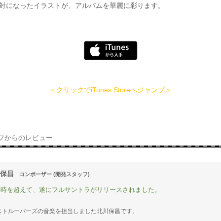
N」と対になったイラストが、アルバムを華麗に彩ります。
＜クリックでiTunes Storeへジャンプ＞
フからのレビュー
 保昌
コンポーザー (開発スタッフ)
の時を超えて、遂にフルサントラがリリースされました。
ストルーパーズの音楽を担当しました北川保昌です。