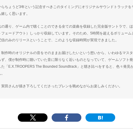
からちょうど3年という記念すべきこのタイミングにオリジナルサウンドトラックを
も嬉しく思います。
名の通り、ゲーム内で聴くことのできる全ての楽曲を収録した完全版サントラで、ほ
＋フェードアウト）しっかり収録しています。そのため、5時間を超えるボリューム
配信のみのリリースということで、このような収録時間が実現できました。
、制作時のオリジナルの音をそのままお届けしたいという想いから、いわゆるマスタ
らず、僕が制作時に聴いていた音に限りなく近いものとなっていて、ゲームソフト発
た「E.X.TROOPERS The Bounded Soundtrack」と聴き比べをすると、色
ん。
、実田さんが描き下ろしてくださったブレンを眺めながらお楽しみください。