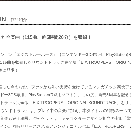
ON
作品紹介
た全楽曲（115曲、約5時間20分）を収録！
ョン『エクストルーパーズ』｛ニンテンドー3DS専用、PlayStation(
5曲を収録したサウンドトラック完全版「E.X.TROOPERS – ORIGINAL
遂に登場！
経った今もなお、ファンから熱い支持を受けているマンガチック爽快ア
ー3DS専用、PlayStation(R)3用ソフト｝。この度、発売3周年を
ック完全版「E.X.TROOPERS – ORIGINAL SOUNDTRACK」を
サウンドトラックは、プレイ中の音楽に加え、本タイトルの特徴の一つ
音楽も完全網羅。ジャケットは、キャラクターデザイン担当の実田千聖
ン。同時リリースされるアレンジミニアルバム「E.X.TROOPERS – EN