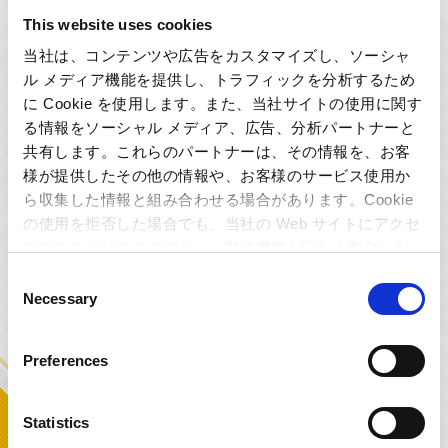
This website uses cookies
INTERVIEW
2020.01.28
『モンスターハンターワールド：アイスボー
当社は、コンテンツや広告をカスタマイズし、ソーシャ
ン』～サウンド制作秘話！～
ル メディア機能を提供し、トラフィックを分析するため
に Cookie を使用します。また、当社サイトの使用に関す
TOPICS
2020.01.22
る情報をソーシャル メディア、広告、分析パートナーと
第二回 カプコン効果音検定！
共有します。これらのパートナーは、その情報を、お客
様が提供したその他の情報や、お客様のサービス使用か
ら収集した情報と組み合わせる場合があります。Cookie
TOPICS
2019.12.04
の使用を拒否した場合でも、当社の Web サイトにアクセ
「PlayStation® Game Music大賞 2019」で カ
スすることはできますが、一部の機能が正しく動作しな
プコン４タイトルが受賞！
い可能性があります。
Consent
Necessary
Selection
INTERVIEW
2019.08.05
『TEPPEN』音楽制作秘話
Preferences
TOPICS
2019.06.03
カプコンサウンドスタッフが”AVID CREATIVE
Statistics
SUMMIT 2019”で登壇します！