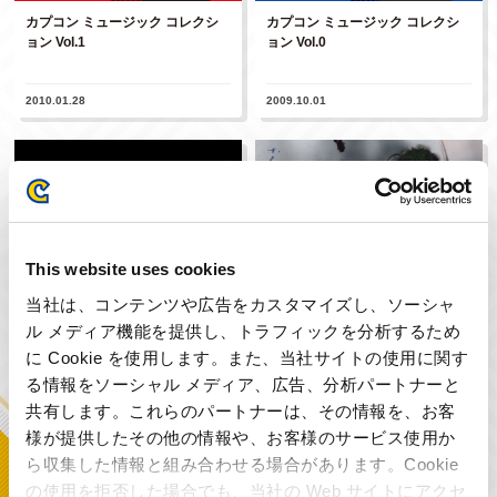
カプコン ミュージック コレクシ
カプコン ミュージック コレクシ
ョン Vol.1
ョン Vol.0
2010.01.28
2009.10.01
This website uses cookies
当社は、コンテンツや広告をカスタマイズし、ソーシャ
ル メディア機能を提供し、トラフィックを分析するため
に Cookie を使用します。また、当社サイトの使用に関す
る情報をソーシャル メディア、広告、分析パートナーと
バイオハザード5 オリジナル・
ストリートファイターIV オリジ
サウンドトラック
ナル・サウンドトラック
共有します。これらのパートナーは、その情報を、お客
様が提供したその他の情報や、お客様のサービス使用か
ら収集した情報と組み合わせる場合があります。Cookie
2009.03.05
2009.02.25
の使用を拒否した場合でも、当社の Web サイトにアクセ