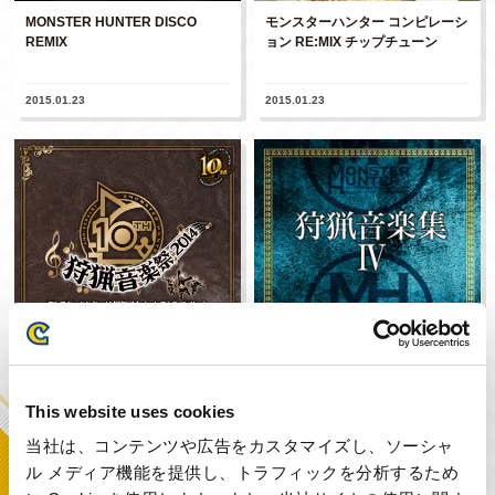
MONSTER HUNTER DISCO
モンスターハンター コンピレーシ
REMIX
ョン RE:MIX チップチューン
2015.01.23
2015.01.23
モンスターハンター 10周年記念
モンスターハンター 狩猟音楽集IV
オーケストラコンサート～狩猟音
This website uses cookies
楽祭...
当社は、コンテンツや広告をカスタマイズし、ソーシャ
2015.01.22
2015.01.22
ル メディア機能を提供し、トラフィックを分析するため