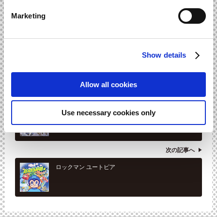
Marketing
金管楽器の華やかながら力強いサウンドにご期待あれ!!2015
年1月14日発売!!
Show details
Allow all cookies
前の記事へ
Use necessary cookies only
モンスターハンター10周年 コンピレーショ
ン・アルバム【セルフカバー】
次の記事へ
ロックマン ユートピア