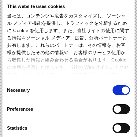
This website uses cookies
当社は、コンテンツや広告をカスタマイズし、ソーシャ
ル メディア機能を提供し、トラフィックを分析するため
に Cookie を使用します。また、当社サイトの使用に関す
る情報をソーシャル メディア、広告、分析パートナーと
で商品の詳細を見る
共有します。これらのパートナーは、その情報を、お客
様が提供したその他の情報や、お客様のサービス使用か
ら収集した情報と組み合わせる場合があります。Cookie
の使用を拒否した場合でも、当社の Web サイトにアクセ
スすることはできますが、一部の機能が正しく動作しな
INTRODUCTION
作品紹介
い可能性があります。
Consent
Necessary
Selection
「モンスターハンターフェスタ‘13」の各大会ステージで生演
奏された「旅立ちの風」など『モンスターハンター4』楽曲を
Preferences
はじめとし、シリーズ代表曲「英雄の証」や「海と陸の共震 /
ラギアクルス」「可愛いアイルー」などの人気楽曲を金管五
Statistics
重奏（2トランペット、トロンボーン、ホルン、チューバ）＋
パーカッションの編成でアレンジ！