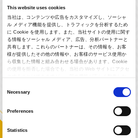
INTERVIEW
2020.06.09
This website uses cookies
深世海 Into the Depths
音のちょっとだけ深い話
当社は、コンテンツや広告をカスタマイズし、ソーシャ
其ノ壱 音制作 全体編
ル メディア機能を提供し、トラフィックを分析するため
に Cookie を使用します。また、当社サイトの使用に関す
INTERVIEW
2020.03.05
る情報をソーシャル メディア、広告、分析パートナーと
『ロックマン ゼロ&ゼクス ダブルヒーローコレ
クション』～サウンド制作秘話～
共有します。これらのパートナーは、その情報を、お客
様が提供したその他の情報や、お客様のサービス使用か
ら収集した情報と組み合わせる場合があります。Cookie
INTERVIEW
2020.02.04
サウンドお仕事紹介！ ～サウンドプログラマ
の使用を拒否した場合でも、当社の Web サイトにアクセ
ー編～
スすることはできますが、一部の機能が正しく動作しな
い可能性があります。
Consent
Necessary
Selection
TOPICS
2020.01.22
第二回 カプコン効果音検定！
Preferences
TOPICS
2019.12.04
「PlayStation® Game Music大賞 2019」で カ
Statistics
プコン４タイトルが受賞！