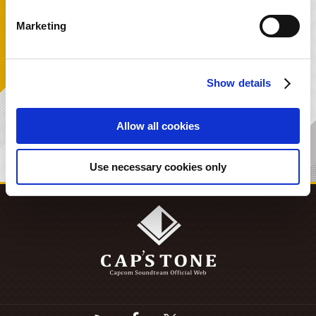
Marketing
TOPICS
2019.09.30
第一回 カプコン効果音検定！
Show details
5 / 12
Allow all cookies
Use necessary cookies only