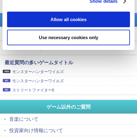
Show details
Allow all cookies
Use necessary cookies only
PlayStation 5
PlayStation 4
ア
カ
サ
タ
ナ
PlayStation 3
ハ
マ
ヤ
ラ
ワ
モンスターハンターワイルズ
Nintendo Switch 2
モンスターハンターワイルズ
Nintendo Switch
ストリートファイター6
ニンテンドー3DS
Xbox Series X
音楽について
Xbox One
投資家向け情報について
PCゲーム