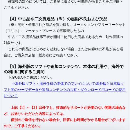
確認後の対応については、ご希望に沿えない可能性があることをご理解・
ご了承ください。
【4】中古品や二次流通品（※）の起動不良および欠品
（※）開封・使用された商品を買い取り、オークションやフリーマーケット
（フリマ）、マーケットプレースで再販売したもの
中古・二次流通品は第三者が開封・使用した商品であるため、動作保証の
対象外です。
これらの商品がはじめから起動しない場合、または内容物に不足がある場
合は、ご購入の店舗・販売者にご相談ください。
【5】海外版のソフトや追加コンテンツ、本体の利用や、海外で
の利用に関するご質問
下記Q&Aをご確認ください。
⇒海外版ソフト・海外仕様の本体でのプレイについて/海外版と日本版ソ
フト間のセーブデータや追加コンテンツの共有・ダウンロード用コードの使用
について
上記【1】～【5】以外でも、技術的なサポートが必要のない問題の場合な
ど、お送りいただいた内容によっては、
個別のご返信を行わない場合や、回答にお時間がかかる場合がございます
ので、ご了承ください。