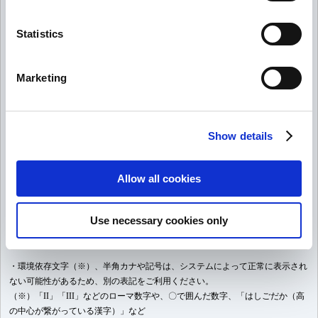
め、返答にお時間を頂戴いたします。
お手数をお掛けいたしますが、
ご質問が複数ある場合は、それぞれ分けてお
送りください。
Statistics
・他社ゲームや、本体のサービス・アカウントに関するお問い合わせが増えて
おります。お問い合わせ先が合っているかご確認ください。
Marketing
・ゲームの企画やアイデアはお受付しておりません。
・「お問い合わせ項目」の選択肢で「ご意見/ご要望」を選択された場合、連
Show details
絡先の入力欄が表示されません。
返答が必要なご質問の場合は、内容に該当する選択肢をご選択ください。
Allow all cookies
・お送りいただいた文章は、調査やご意見共有の目的で、社内の担当部門にそ
のまま共有する場合がございます。
Use necessary cookies only
メールアドレス欄以外への、お名前・電話番号などの個人情報の記載はお控
えください。
・環境依存文字（※）、半角カナや記号は、システムによって正常に表示され
ない可能性があるため、別の表記をご利用ください。
（※）「II」「III」などのローマ数字や、〇で囲んだ数字、「はしごだか（高
の中心が繋がっている漢字）」など