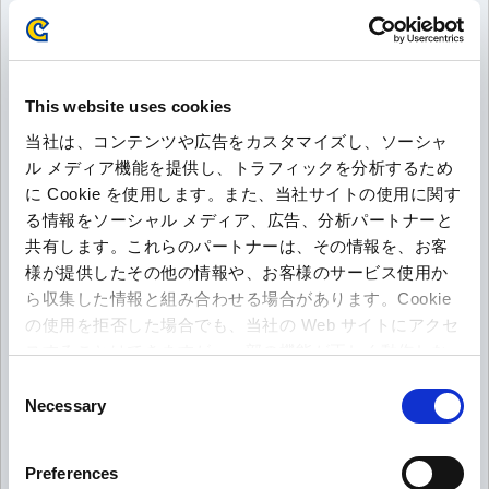
＜当窓口からの返信メールについて＞
・メールの返答は、弊社営業時間を基準にして、到着から2営業日以内を目安
に行っております（営業終了後に届いたメールは翌営業日着の扱いになりま
This website uses cookies
す）。
ただし、ご質問の内容やお問い合わせ状況によっては、返答に時間を要する
当社は、コンテンツや広告をカスタマイズし、ソーシャ
場合がございます。
ル メディア機能を提供し、トラフィックを分析するため
また、返信日時の指定はお受けできかねますので、ご理解・ご了承くださ
に Cookie を使用します。また、当社サイトの使用に関す
い。
る情報をソーシャル メディア、広告、分析パートナーと
共有します。これらのパートナーは、その情報を、お客
・「capcom.co.jp」「capcom.com」からのメールが受け取れるように設定をお願
様が提供したその他の情報や、お客様のサービス使用か
いします。
ら収集した情報と組み合わせる場合があります。Cookie
・当窓口からの回答は個々のお客様の状況に沿って行っているもので、全ての
の使用を拒否した場合でも、当社の Web サイトにアクセ
お客様に向けた内容ではありません。
スすることはできますが、一部の機能が正しく動作しな
また、返信文の著作権は弊社に帰属します。メール文章の一部または全体
い可能性があります。
Consent
を、そのまま転載・二次利用することはお控えください。
Necessary
Selection
＜お問い合わせの際の注意点＞
・1度に複数のお問い合わせをされた場合、回答が揃ってからの返信となるた
Preferences