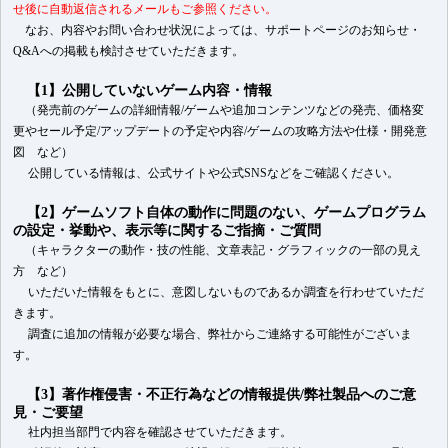
せ後に自動返信されるメールもご参照ください。
なお、内容やお問い合わせ状況によっては、サポートページのお知らせ・
Q&Aへの掲載も検討させていただきます。
【1】公開していないゲーム内容・情報
（発売前のゲームの詳細情報/ゲームや追加コンテンツなどの発売、価格変
更やセール予定/アップデートの予定や内容/ゲームの攻略方法や仕様・開発意
図 など）
公開している情報は、公式サイトや公式SNSなどをご確認ください。
【2】ゲームソフト自体の動作に問題のない、ゲームプログラム
の設定・挙動や、表示等に関するご指摘・ご質問
（キャラクターの動作・技の性能、文章表記・グラフィックの一部の見え
方 など）
いただいた情報をもとに、意図しないものであるか調査を行わせていただ
きます。
調査に追加の情報が必要な場合、弊社からご連絡する可能性がございま
す。
【3】著作権侵害・不正行為などの情報提供/弊社製品へのご意
見・ご要望
社内担当部門で内容を確認させていただきます。