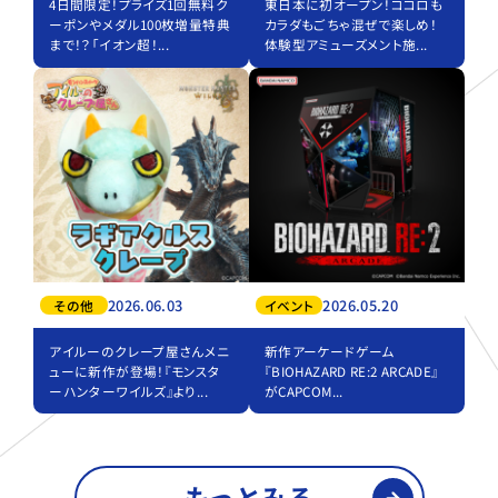
4日間限定！プライズ1回無料ク
東日本に初オープン！ココロも
ーポンやメダル100枚増量特典
カラダもごちゃ混ぜで楽しめ！
まで！？「イオン超！...
体験型アミューズメント施...
2026.06.03
2026.05.20
その他
イベント
アイルーのクレープ屋さんメニ
新作アーケードゲーム
ューに新作が登場！『モンスタ
『BIOHAZARD RE:2 ARCADE』
ーハンターワイルズ』より...
がCAPCOM...
もっとみる