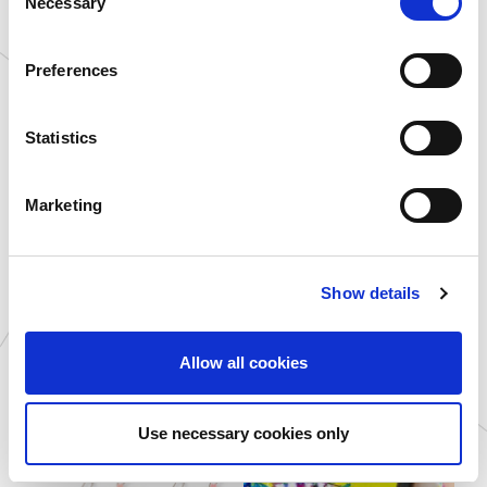
Necessary
o
n
s
Preferences
e
n
t
Statistics
S
e
Marketing
l
e
2026.07.22
2026.07.14
ゲーム機
イベント
c
Show details
t
【最新ゲーム機】『にゃんこ大戦
【ストリートファイターリーグ
争 メダルゲーム』が順次稼働開
JAPAN 2026 開幕直前Division
i
始！
対抗...
o
Allow all cookies
n
Use necessary cookies only