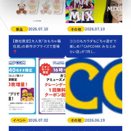
2026.07.10
2026.07.10
景品
その他
【数社限定】大人気「おもちゃ箱
ココロもカラダもごちゃ混ぜで
住民」の新作がプライズで登場
楽しめ！「CAPCOMIX みなとみ
らい店」が7月1...
2026.07.02
2026.06.19
イベント
その他