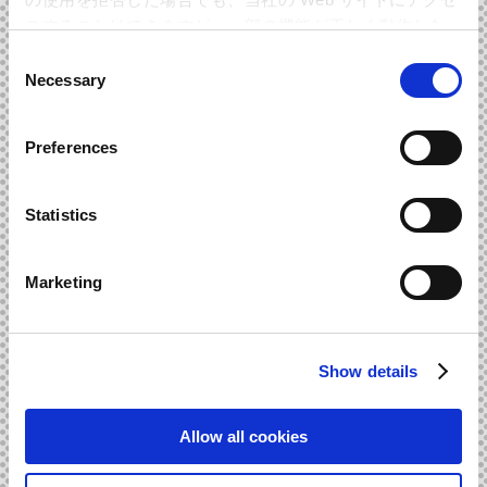
DDTプロレスリン
スすることはできますが、一部の機能が正しく動作しな
そしてもちろん！
い可能性があります。
Consent
Necessary
グで活躍中の
Selection
Preferences
ケニー・オメガ選手の入
Statistics
場曲！
Marketing
『Dr.WILY STAGE 1 -OME
GAMAN MIX-』
Show details
も収録済みでございます♪
Allow all cookies