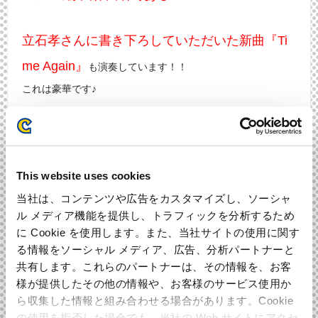
立石孝さんに書き下ろしていただいた新曲『Ti
me Again』
も演奏しています！！
これは豪華です♪
ロックマンDASH作曲者であ
さらに、
る友澤眞さんによる
This website uses cookies
当社は、コンテンツや広告をカスタマイズし、ソーシャ
セルフリアレンジ
『FLUTTER VS.
ル メディア機能を提供し、トラフィックを分析するため
に Cookie を使用します。また、当社サイトの使用に関す
GAZEL SHAFT』も
る情報をソーシャル メディア、広告、分析パートナーと
共有します。これらのパートナーは、その情報を、お客
収録！
友澤さん、ありがとうございました～。
様が提供したその他の情報や、お客様のサービス使用か
ら収集した情報と組み合わせる場合があります。Cookie
の使用を拒否した場合でも、当社の Web サイトにアクセ