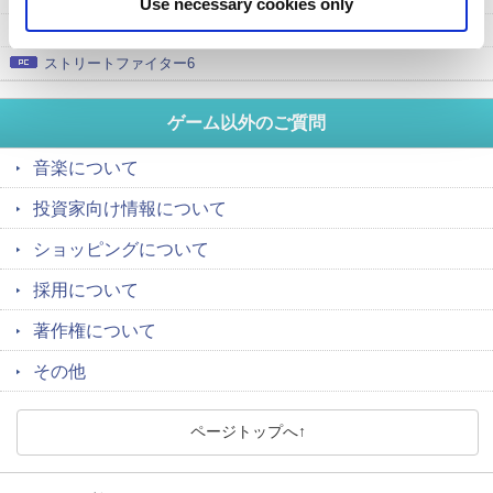
Use necessary cookies only
Nintendo Switch 2
モンスターハンターワイルズ
Nintendo Switch
ストリートファイター6
ニンテンドー3DS
Xbox Series X
音楽について
Xbox One
投資家向け情報について
PCゲーム
ショッピングについて
ゲームアプリ（iOS/Android）
採用について
iPhone / iPod touch / iPad
Android
著作権について
アミューズメントゲーム
その他
その他のゲーム
PlayStation 2
PlayStation
ページトップへ↑
PS Vita
PSP