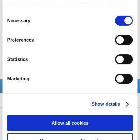
ゲームに関するご質問は、下記よりお受付しております。
スすることはできますが、一部の機能が正しく動作しな
い可能性があります。
Consent
Necessary
Selection
Preferences
Statistics
Marketing
Show details
PlayStation 5
Allow all cookies
PlayStation 4
ア
カ
サ
タ
ナ
PlayStation 3
ハ
マ
ヤ
ラ
ワ
モンスターハンターワイルズ