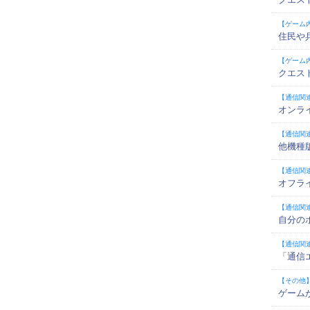
【ゲーム
住民や
【ゲーム
クエス
【通信関
オンラ
【通信関
他機種
【通信関
オフラ
【通信関
自分の
【通信関
「通信
【その他
ゲーム