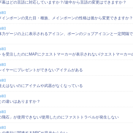
字幕はどの言語に対応していますか？/途中から言語の変更はできますか？
内容】
メインポーンの見た目・種族、メインポーンの性格は後から変更できますか？
内容】
体力ゲージの上に表示されるアイコン、ポーンのジョブアイコンと一定間隔で
内容】
トを受注したのにMAPにクエストマーカーが表示されない/クエストマーカー
内容】
レイヤーにプレゼントができないアイテムがある
内容】
覚えはないのにアイテムや武器がなくなっている
内容】
との違いはありますか？
内容】
の飛石」が使用できない/使用したのにファストトラベルが発生しない
内容】
トの進行に関連するNPCが見当たらない