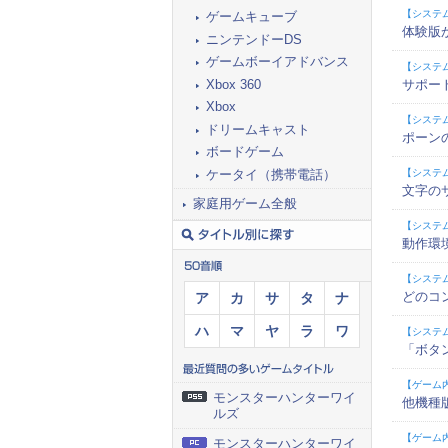
【システ
ゲームキューブ
体験版
ニンテンドーDS
ゲームボーイアドバンス
【システ
Xbox 360
サポー
Xbox
【システ
ドリームキャスト
ポーン
ボードゲーム
ケータイ（携帯電話）
【システ
文字の
家庭用ゲーム全般
【システ
動作環
【システ
どのコ
ア
カ
サ
タ
ナ
ハ
マ
ヤ
ラ
ワ
【システ
「ボタ
【ゲーム
モンスターハンターワイ
他機種
ルズ
【ゲーム
モンスターハンターワイ