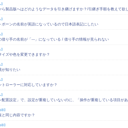
ム】
から製品版へはどのようなデータを引き継げますか？/引継ぎ手順を教えて欲
ム】
トポーンの名前が英語になっているので日本語表記にしたい
ム】
の借り手の名前が「---」になっている / 借り手の情報が見られない
ム】
サイズや色を変更できますか？
ム】
境が知りたい
ム】
ントローラーに対応していますか？
ム】
ン配置設定」で、設定が重複していないのに、「操作が重複している項目があ
内容】
版と同じ内容ですか？
内容】