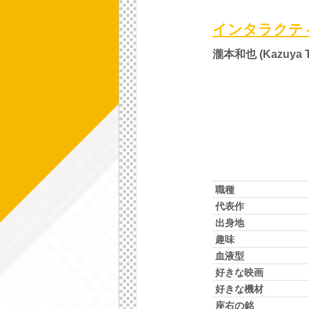
インタラクテ
瀧本和也 (Kazuya T
職種
代表作
出身地
趣味
血液型
好きな映画
好きな機材
座右の銘