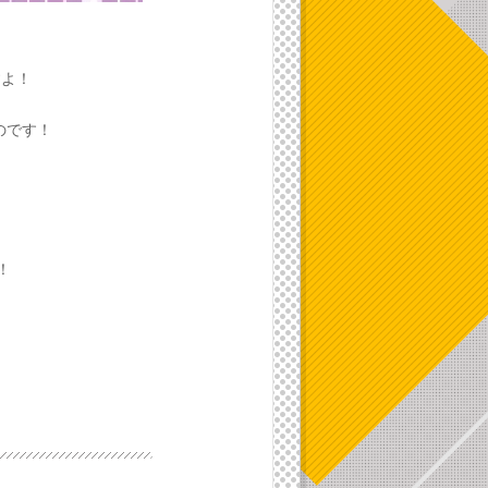
すよ！
のです！
！