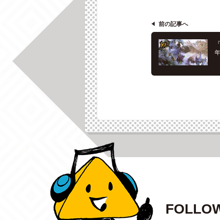
前の記事へ
『
年
FOLLOW