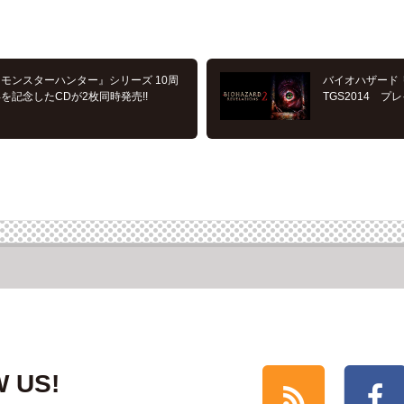
モンスターハンター』シリーズ 10周
バイオハザード
を記念したCDが2枚同時発売!!
TGS2014 
 US!