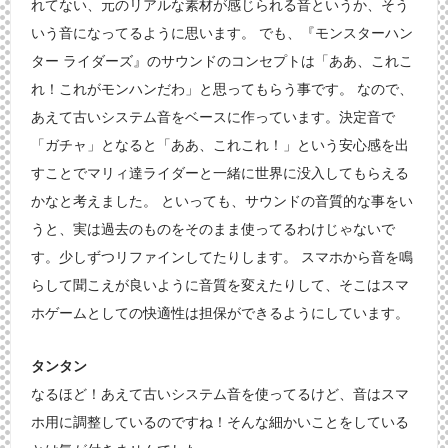
れてない、元のリアルな素材が感じられる音というか、そう
いう音になってるように思います。 でも、『モンスターハン
ター ライダーズ』のサウンドのコンセプトは「ああ、これこ
れ！これがモンハンだわ」と思ってもらう事です。 なので、
あえて古いシステム音をベースに作っています。決定音で
「ガチャ」となると「ああ、これこれ！」という安心感を出
すことでマリィ達ライダーと一緒に世界に没入してもらえる
かなと考えました。 といっても、サウンドの音質的な事をい
うと、実は過去のものをそのまま使ってるわけじゃないで
す。少しずつリファインしてたりします。 スマホから音を鳴
らして聞こえが良いように音質を変えたりして、そこはスマ
ホゲームとしての快適性は担保ができるようにしています。
タンタン
なるほど！あえて古いシステム音を使ってるけど、音はスマ
ホ用に調整しているのですね！そんな細かいことをしている