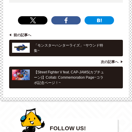
前の記事へ
「モンスターハンターライズ」~サウンド特
集~
次の記事へ
【Street Fighter V feat. CAP-JAMS(カプチュ
ーン)】Collab: Commemoration Page~コラ
ボ記念ページ！~
FOLLOW US!