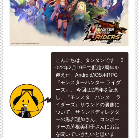
こんにちは、タンタンです！ 2
022年2月19日で配信2周年を
迎えた、Android/iOS用RPG
『モンスターハンター ライダ
ーズ』。 今回は2周年を記念
し、『モンスターハンター ラ
イダーズ』サウンドの裏側に
ついて、サウンドディレクタ
ーの黒岩理加さん、コンポー
ザーの茅根美和子さんにお話
を聞いていきたいと思いま