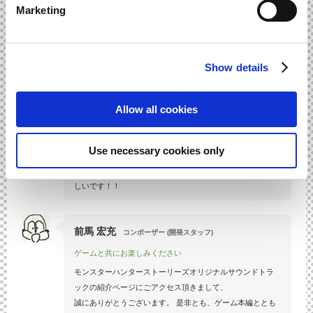
Marketing
鈴木 まり香
コンポーザー (開発スタッフ)
「RPG」ならではのテイストをたくさん詰め込みました
モンスターハンターストーリーズはMHシリーズで初めての
Show details
RPGというゲーム性もあり、
楽曲にも物語の要素をい～っぱい詰め込んでいます！ 既に
Allow all cookies
ゲームをプレイされた方やそうでない方にも、オトモンや
ナビルーとの旅の記憶を辿ったり、
どんな物語なのか想像しながらお聴きいただけますときっ
Use necessary cookies only
とお楽しみ頂けると思います！
日常からの休息に…皆さんの旅のお供にして頂けますと嬉
しいです！！
前馬 宏充
コンポーザー (開発スタッフ)
ゲームと共にお楽しみください
モンスターハンターストーリーズオリジナルサウンドトラ
ックの紹介ページにごアクセス頂きまして、
誠にありがとうございます。 是非とも、ゲーム本編ととも