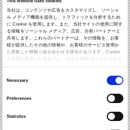
This website uses cookies
ンドトラックが2枚組CDで発売！
当社は、コンテンツや広告をカスタマイズし、ソーシャ
ル メディア機能を提供し、トラフィックを分析するため
プレイを盛り上げる臨場感タップリなBGMを2枚組でお届け
に Cookie を使用します。また、当社サイトの使用に関す
するサウンドトラックCDは、冒険の舞台となる「ハクム村」
る情報をソーシャル メディア、広告、分析パートナーと
のBGMをはじめ、主人公など人物のテーマ曲や拠点・フィー
共有します。これらのパートナーは、その情報を、お客
様が提供したその他の情報や、お客様のサービス使用か
ルド曲、モンスターの狩猟BGMを含んだ、作品中の曲を多数
ら収集した情報と組み合わせる場合があります。Cookie
収録。
の使用を拒否した場合でも、当社の Web サイトにアクセ
スすることはできますが、一部の機能が正しく動作しな
さらに、フジテレビ系列で2016年10月よりアニメーションも
い可能性があります。
Consent
スタート！
Necessary
Selection
ゲーム+アニメ、さらに音楽でも『モンスターハンター スト
ーリーズ』を堪能しよう！
Preferences
Statistics
REVIEW
スタッフからのレビュー