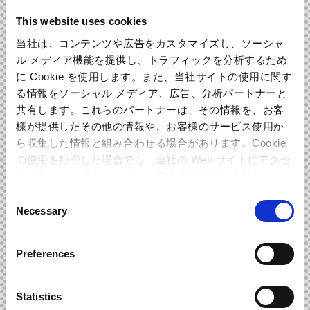
This website uses cookies
当社は、コンテンツや広告をカスタマイズし、ソーシャ
インタビュアー
ル メディア機能を提供し、トラフィックを分析するため
確かに、ホール独特の響きや奥行き、一発録りならではの一
に Cookie を使用します。また、当社サイトの使用に関す
体感や躍動感が本当に魅力的ですね！そして！演奏は！なん
る情報をソーシャル メディア、広告、分析パートナーと
と！東京フィルハーモニー交響楽団さんが担当されていると
共有します。これらのパートナーは、その情報を、お客
の事ですが、東京フィルハーモニー交響楽団さんに演奏をお
様が提供したその他の情報や、お客様のサービス使用か
ら収集した情報と組み合わせる場合があります。Cookie
願いした理由を聴かせて頂けますか？
の使用を拒否した場合でも、当社の Web サイトにアクセ
スすることはできますが、一部の機能が正しく動作しな
コンポーザー
い可能性があります。
Consent
東京フィルハーモニー交響楽団さんに演奏をお願いした理由
Necessary
Selection
は…昨今日本のゲーム音楽を海外で収録する事も多いと思う
のですが、モンスターハンターの場合は世界観も相まって日
Preferences
本生まれの日本育ちという印象でしたので、そのモンハンと
いう世界に一番しっくりくる音楽って何だろう？とずっと考
えていたのですが、やはり日本で作られたモンハンを、国内
Statistics