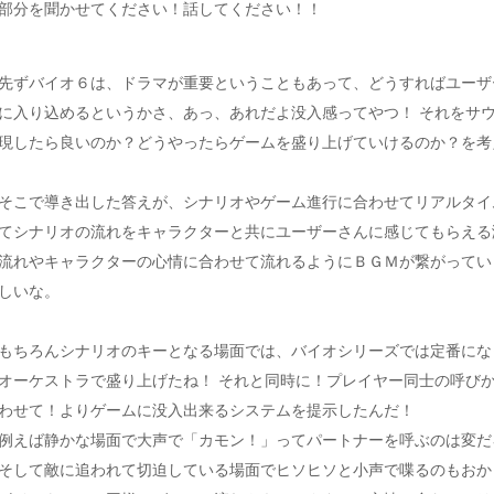
部分を聞かせてください！話してください！！
先ずバイオ６は、ドラマが重要ということもあって、どうすればユーザ
に入り込めるというかさ、あっ、あれだよ没入感ってやつ！ それをサ
現したら良いのか？どうやったらゲームを盛り上げていけるのか？を考
そこで導き出した答えが、シナリオやゲーム進行に合わせてリアルタイ
てシナリオの流れをキャラクターと共にユーザーさんに感じてもらえる
流れやキャラクターの心情に合わせて流れるようにＢＧＭが繋がってい
しいな。
もちろんシナリオのキーとなる場面では、バイオシリーズでは定番にな
オーケストラで盛り上げたね！ それと同時に！プレイヤー同士の呼び
わせて！よりゲームに没入出来るシステムを提示したんだ！
例えば静かな場面で大声で「カモン！」ってパートナーを呼ぶのは変だ
そして敵に追われて切迫している場面でヒソヒソと小声で喋るのもおか