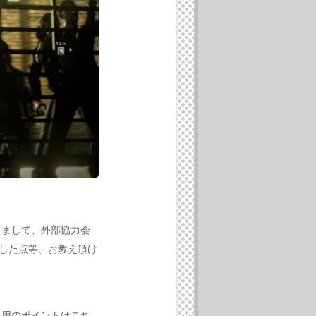
りまして、外部協力会
した点等、お教え頂け
起用のポイントはこち