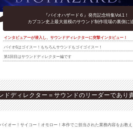
『バイオハザード６』発売記念特集Vol.1！
カプコン史上最大規模のサウンド制作現場の裏側に迫
インタビュアーが潜入し、サウンドディレクターに突撃インタビュー！
バイオ6はゴイスー！もちろんサウンドもゴイゴイスー！
第1回目はサウンドディレクター編です
ンドディレクター＝サウンドのリーダーであり
バイオー！サイコー！オモロー！本作でご担当された業務内容をお教え