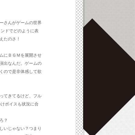
ーさんがゲームの世界
ウンドでどのように表
えたのさ！
ムにＢＧＭを展開させ
演出なんだ。ゲームの
くので是非体感して欲
ってきてるけど、フル
かけボイスも状況に合
ろ？
しいじゃない？つまり