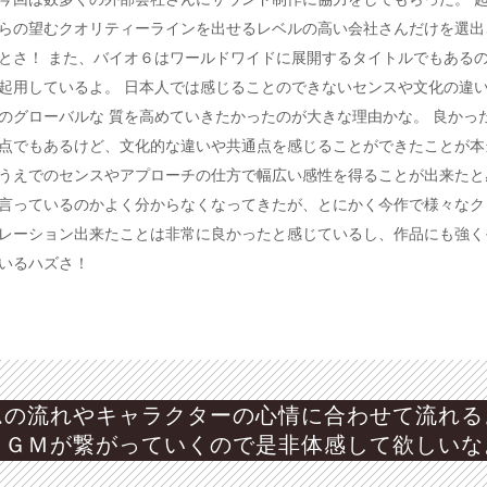
らの望むクオリティーラインを出せるレベルの高い会社さんだけを選出
とさ！ また、バイオ６はワールドワイドに展開するタイトルでもある
起用しているよ。 日本人では感じることのできないセンスや文化の違
のグローバルな 質を高めていきたかったのが大きな理由かな。 良かっ
点でもあるけど、文化的な違いや共通点を感じることができたことが本
うえでのセンスやアプローチの仕方で幅広い感性を得ることが出来たと
言っているのかよく分からなくなってきたが、とにかく今作で様々なク
レーション出来たことは非常に良かったと感じているし、作品にも強く
いるハズさ！
ムの流れやキャラクターの心情に合わせて流れる
ＢＧＭが繋がっていくので是非体感して欲しいな