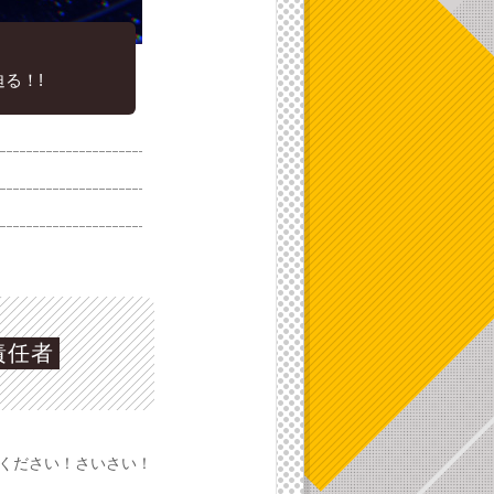
る！!
責任者
ください！さいさい！