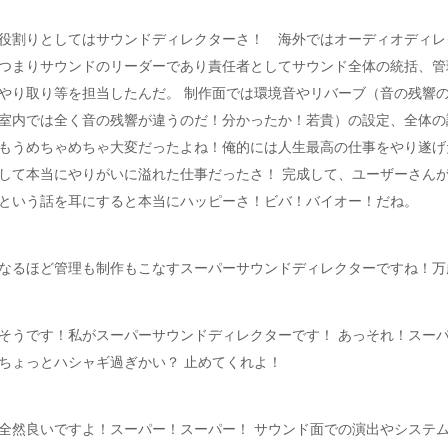
役割りとしてはサウンドディレクターさ！ 海外ではオーディオディレ
つまりサウンドのリーダーであり責任者としてサウンド全体の統括、管
やり取り等を担当したんだ。 制作面では環境音やリバーブ（音の残響
室内では全く音の残響が違うのだ！分かったか！若貴）の設定、全体の
もうめちゃめちゃ大変だったよね！俺的には人生最高の仕事をやり遂げ
して本当にやりがいに溢れた仕事だったさ！ 完成して、ユーザーさん
という話を耳にすると本当にハッピーさ！ビバ！バイオー！だね。
なるほど管理も制作もこなすスーパーサウンドディレクターですね！万
そうです！私がスーパーサウンドディレクターです！ あっそれ！スーパ
ちょっとハシャギ過ぎかい？ 止めてくれよ！
全然良いですよ！スーパー！スーパー！ サウンド面での演出やシステ