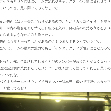
ボイスもＢＧＭ同様にゲームの流れやキャラクターの心情に合わせてリ
ているのさ。是非聞いてみて欲しいな。
また銃声には人一倍こだわりがあるので、ただ「カッコイイ音」を鳴ら
外・屋内の響きを切り替える仕組みを入れ、発砲音の気持ち良さをより
もらえるような仕組みも作ったよ。
銃声にもマナーってもんがあるのさ！つまりＴＰＯってやつだな。
全てはゲームの最大の魅力である「インタラクティブ性」にこだわって
おっと、俺が全部話してしまうと他のメンバーが言うことがなくなっち
辺の話は実作業にあたったメンバーが後々詳しく語ってくれると思うの
ルソンだな。
バイオ６チームのサウンド担当メンバーは本当に優秀で可愛いスタッフ
ー！愛してるぜ！