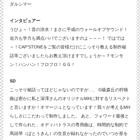
ダルシマー
インタビュアー
うひょ～！音の洪水！まさに平成のウォールオブサウンド！
迫力も学力も満点パパでございますのよ～～～！ ではでは
～！CAP’STONEをご覧の皆様だけにこっそり教える制作秘
話等ございましたらお教え頂けますでしょうか～？モンモ
ン！ハンハン！フロフロ！ＧＧ！
SD
こっそり秘話ってほどじゃないのですが…、 G級森丘の狩猟
曲は密かに私と深澤さんのオリジナルMHに対するリスペクト
と言いますか！オマージュとなっています！我々が考えるMH
らしさにこだわって制作しました。 あと、フォワード最後と
して作られた、オディバトラスの専用曲は、時間的な制約で
馬頭琴（ばとうきん）の生音が録れなかったのでいつか形を