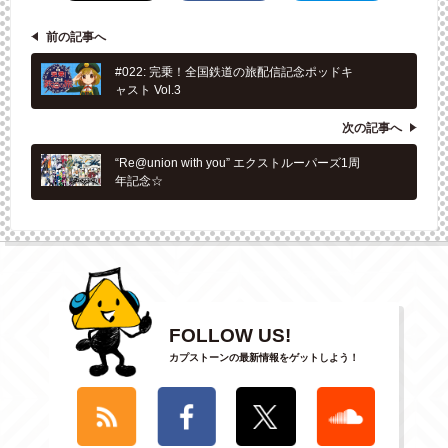
前の記事へ
#022: 完乗！全国鉄道の旅配信記念ポッドキ
ャスト Vol.3
次の記事へ
“Re@union with you” エクストルーパーズ1周
年記念☆
FOLLOW US!
カプストーンの最新情報をゲットしよう！