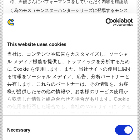
時、声優さんにパフォーマンスをしていただく内容を確認頂
く為のモス（モンスターハンターシリーズに登場するモンス
ター）とハンターが延々と戦うシュールなビデオ素材がある
のですが、あのなんともいえない時間…、そろそろ新しい映
像を用意したいです（笑） 余談ですが僕のお気に入りは若本
This website uses cookies
さんによるTYPE33、杉田さんによるTYPE43です。
当社は、コンテンツや広告をカスタマイズし、ソーシャ
ル メディア機能を提供し、トラフィックを分析するため
インタビュアー
に Cookie を使用します。また、当社サイトの使用に関す
お～！楽しそうな現場ですね！ハンターボイスのTYPE33、T
る情報をソーシャル メディア、広告、分析パートナーと
YPE43は要チェケですね！ ヒィーーア！エンジンフルスロッ
共有します。これらのパートナーは、その情報を、お客
トルだい！バイクだけにブンブン！ では！話は変わりまし
様が提供したその他の情報や、お客様のサービス使用か
て！BGMに関してのお話がありましたら！是非お願いしま
ら収集した情報と組み合わせる場合があります。Cookie
す！
の使用を拒否した場合でも、当社の Web サイトにアクセ
スすることはできますが、一部の機能が正しく動作しな
い可能性があります。
SD
Consent
Necessary
Selection
楽曲はモンスターやフィールドごとに希望する使用楽器やゲ
ーム側のコンセプト、 動きをこちらからお伝えして、綿密な