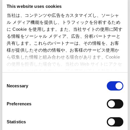
織が大きい分だけ何か物事を進めていく上でいろいろなところ
This website uses cookies
に確認を取ったり稟議を上げたりという、堅苦しい手続きがた
当社は、コンテンツや広告をカスタマイズし、ソーシャ
ル メディア機能を提供し、トラフィックを分析するため
くさんある、そんなイメージでした。ところが実際に入社して
に Cookie を使用します。また、当社サイトの使用に関す
みると、そんなイメージとは全く違いました。カプコンは、お
る情報をソーシャル メディア、広告、分析パートナーと
もしろいゲームを作るということが何よりも最優先なんです。
共有します。これらのパートナーは、その情報を、お客
様が提供したその他の情報や、お客様のサービス使用か
だから、開発側のアイディアや提案がおもしろければ会社がそ
ら収集した情報と組み合わせる場合があります。Cookie
れを認めてくれます。
の使用を拒否した場合でも、当社の Web サイトにアクセ
スすることはできますが、一部の機能が正しく動作しな
そんなカプコンの社風を象徴するものが「意見出し期間」とい
い可能性があります。
Consent
うシステム。タイトル開発に関わる全メンバーが、実際に開発
Necessary
Selection
中のゲームをプレイしてオープンに意見を出し合うというもの
です。「ここはもう少し改良が必要なのでは？」「こうした方
Preferences
がもっとおもしろくなるはず」といった率直な意見を、ディレ
クターやプロデューサーに提案し、いい意見やアイディアはど
Statistics