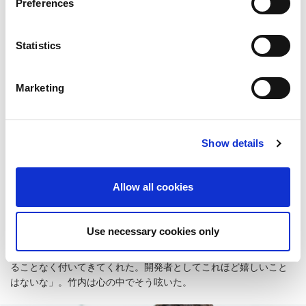
Preferences
「このクオリティのものが、これだけのスピードで制作できるの
か！」
Statistics
「まさに月に手を届かせるような“不可能”すら“可能”にするエンジ
ンになりましたね」
開発メンバーの面々はそんな感想を抱いた。
Marketing
事実、「REエンジン」はバイオハザード7の開発に大きな変化をも
たらした。スタッフたちは新エンジンを使ったワークフローを確
立し、開発スピードとクオリティは飛躍的にアップ。それに伴
Show details
い、バイオハザード7の完成形が目に見えるカタチになっていく。
「完成に近づくことで少しずつ見えてくることもある」
最初のミーティングで、そう若手を諭したベテランクリエイタ
Allow all cookies
ー。今、開発メンバーの誰もがその言葉の意味を理解していた。
「バイオハザード7のコンセプトや意図が、ようやく実感としてわ
Use necessary cookies only
かってきました」
スタッフからはそんな声が上がるようになった。「誰もへこたれ
ることなく付いてきてくれた。開発者としてこれほど嬉しいこと
はないな」。竹内は心の中でそう呟いた。