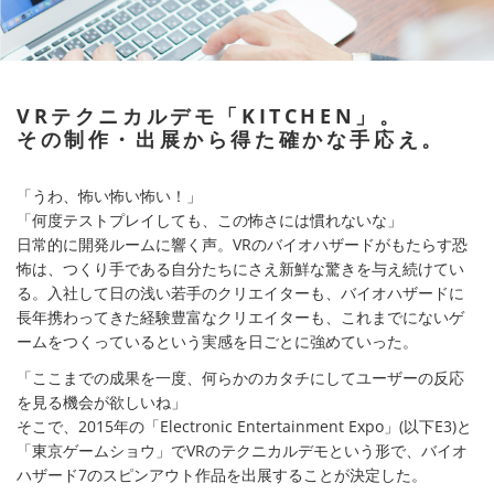
VRテクニカルデモ「KITCHEN」。
その制作・出展から得た確かな手応え。
「うわ、怖い怖い怖い！」
「何度テストプレイしても、この怖さには慣れないな」
日常的に開発ルームに響く声。VRのバイオハザードがもたらす恐
怖は、つくり手である自分たちにさえ新鮮な驚きを与え続けてい
る。入社して日の浅い若手のクリエイターも、バイオハザードに
長年携わってきた経験豊富なクリエイターも、これまでにないゲ
ームをつくっているという実感を日ごとに強めていった。
「ここまでの成果を一度、何らかのカタチにしてユーザーの反応
を見る機会が欲しいね」
そこで、2015年の「Electronic Entertainment Expo」(以下E3)と
「東京ゲームショウ」でVRのテクニカルデモという形で、バイオ
ハザード7のスピンアウト作品を出展することが決定した。