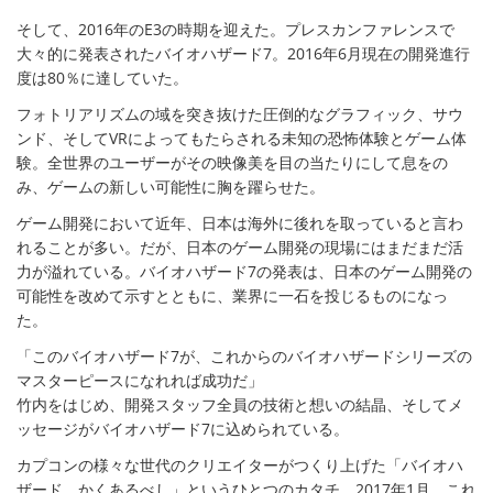
そして、2016年のE3の時期を迎えた。プレスカンファレンスで
大々的に発表されたバイオハザード7。2016年6月現在の開発進行
度は80％に達していた。
フォトリアリズムの域を突き抜けた圧倒的なグラフィック、サウ
ンド、そしてVRによってもたらされる未知の恐怖体験とゲーム体
験。全世界のユーザーがその映像美を目の当たりにして息をの
み、ゲームの新しい可能性に胸を躍らせた。
ゲーム開発において近年、日本は海外に後れを取っていると言わ
れることが多い。だが、日本のゲーム開発の現場にはまだまだ活
力が溢れている。バイオハザード7の発表は、日本のゲーム開発の
可能性を改めて示すとともに、業界に一石を投じるものになっ
た。
「このバイオハザード7が、これからのバイオハザードシリーズの
マスターピースになれれば成功だ」
竹内をはじめ、開発スタッフ全員の技術と想いの結晶、そしてメ
ッセージがバイオハザード7に込められている。
カプコンの様々な世代のクリエイターがつくり上げた「バイオハ
ザード、かくあるべし」というひとつのカタチ。2017年1月、これ