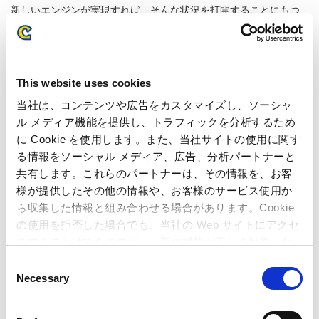
新しいエンジンが実現すれば、そんな状況を打開することにもつ
ながる。技術開発部と検討を重ね、既存のエンジンにブラッシュ
アップを重ねていった。そして―
「これなら、新しい開発スタイルをサポートして、より良いもの
がつくれますよね」
This website uses cookies
自信を持って話す技術開発部の面々。
当社は、コンテンツや広告をカスタマイズし、ソーシャ
「まさか、これほどのエンジンをつくってもらえるとはね。きっ
ル メディア機能を提供し、トラフィックを分析するため
と今の開発現場に劇的な変化が起きると思うよ」と竹内。
に Cookie を使用します。また、当社サイトの使用に関す
飽くなき追求の果てに完成したエンジンは、完全アセットベース
る情報をソーシャル メディア、広告、分析パートナーと
で、フォトリアリズムの高い映像を実現できるものに仕上がっ
共有します。これらのパートナーは、その情報を、お客
た。次世代機のゲーム開発に必要な要件をすべて盛り込んだ上
様が提供したその他の情報や、お客様のサービス使用か
で、VRゲームの制作にも最適化されており、何よりもリテイクの
ら収集した情報と組み合わせる場合があります。Cookie
多い開発スタイルを十分に考慮した仕様となっている。既存のエ
の使用を拒否した場合でも、当社の Web サイトにアクセ
ンジンの改良を行ってきたつもりが、既にこれまでのどのエンジ
スすることはできますが、一部の機能が正しく動作しな
ンともまったく異なるものに仕上がっていた。
い可能性があります。
Consent
「re-newal」「re-birth」「re-born」といった意味が込められた
Necessary
Selection
そのエンジンは、誰が呼び始めるともなく自然発生的に「REエン
ジン」と名付けられた。ロゴデザインには「reach for the
moon」を表現する“月に伸びる手”があしらわれている。