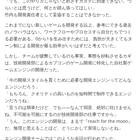
「でも、このやり方じゃないとめざすカタチに到達できない。つ
らいとは思うけど、何とか踏ん張ってほしい」
竹内も開発責任者として妥協することはできなかった。
これまでにない新しいゲームを開発する以上、参考にできる過去
のノウハウはない。ワークフローやプロセスすら自分たちでつく
る必要がある。0から1を生み出すためには、負担が大きくてもタ
ーン制による開発が最も効率がいいはずだと考えていた。
しかし、チームが疲弊しているのも事実。事態を好転させるカギ
は、技術開発部によるカプコンのゲーム開発に特化した自社製ゲ
ームエンジンの開発だった。
「今の開発スタイルを貫くために必要な開発エンジンってどんな
エンジンだろう」
「もちろん、クオリティの高いものを短時間で制作できるエンジ
ンだろうね」
「言うのは簡単だけど、でも――なんて弱音、絶対に吐けません
ね。不可能を可能にするのが技術開発部の仕事ですから」
「うん。このエンジンの開発は、まるで『reach for the moon』
だ。無理と思えることほど、どうにかして実現しないとね」
エンジン開発チームではこのような会話が行われていた。