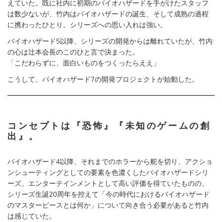
えていた。既に社内に初期のバイオハザードを手がけたスタッフ
は数少ないが、竹内はバイオハザードの誕生、そして成熟の過程
に携わったひとり。シリーズへの思い入れは強い。
バイオハザード5以降、シリーズの開発からは離れていたが、竹内
の心は辻本会長のこのひと言で決まった。
「こだわらずに、面白いものをつくったらええ」
こうして、バイオハザード7の開発プロジェクトが始動した。
コンセプトは『恐怖』『未知のゲームの創
出』。
バイオハザード4以降、それまでのホラーから舵を切り、アクショ
ンシューティングとしての要素を色濃くしたバイオハザードシリ
ーズ。エンターテインメントとして高い評価を得ていたものの、
シリーズ生誕20周年を控えて「今の時代におけるバイオハザード
のマスターピースとは何か」について向き合う必要があると竹内
は感じていた。