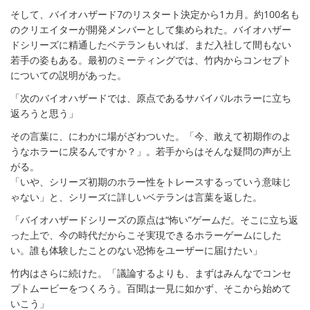
そして、バイオハザード7のリスタート決定から1カ月。約100名も
のクリエイターが開発メンバーとして集められた。バイオハザー
ドシリーズに精通したベテランもいれば、まだ入社して間もない
若手の姿もある。最初のミーティングでは、竹内からコンセプト
についての説明があった。
「次のバイオハザードでは、原点であるサバイバルホラーに立ち
返ろうと思う」
その言葉に、にわかに場がざわついた。「今、敢えて初期作のよ
うなホラーに戻るんですか？」。若手からはそんな疑問の声が上
がる。
「いや、シリーズ初期のホラー性をトレースするっていう意味じ
ゃない」と、シリーズに詳しいベテランは言葉を返した。
「バイオハザードシリーズの原点は“怖い”ゲームだ。そこに立ち返
った上で、今の時代だからこそ実現できるホラーゲームにした
い。誰も体験したことのない恐怖をユーザーに届けたい」
竹内はさらに続けた。「議論するよりも、まずはみんなでコンセ
プトムービーをつくろう。百聞は一見に如かず、そこから始めて
いこう」