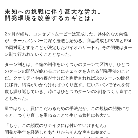
未知への挑戦に伴う甚大な労力。
開発環境を改善するカギとは。
2ヶ月が経ち、コンセプトムービーは完成した。具体的な方向性
が、チームメンバーに深く浸透し始める。商品構成もPS VRとPS4
の両対応とすることが決定したバイオハザード7。その開発はター
ン制で行われていくこととなった。
ターン制とは、全編の制作をいくつかのターンで区切り、ひとつ
のターンの開発が終わるごとにチェックを入れる開発手法のこと
だ。クオリティや内容が十分だと判断されれば次のターンの開発
に移行、納得がいかなければつくり直す。短いスパンでそれを何
度も繰り返していき、時にはひとつのターンの8割をつくり直すこ
ともあった。
量ではなく、質にこだわるための手法だが、この規模の開発にな
ると、つくり直しを重ねることで生じる負担は甚大だ。
「もう、この頻度のリテイクには付いていけません」
開発が半年を経過したあたりからそんな声も出始めた。