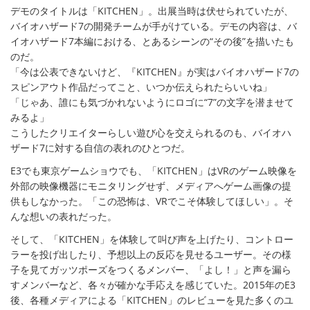
デモのタイトルは「KITCHEN」。出展当時は伏せられていたが、
バイオハザード7の開発チームが手がけている。デモの内容は、バ
イオハザード7本編における、とあるシーンの“その後”を描いたも
のだ。
「今は公表できないけど、『KITCHEN』が実はバイオハザード7の
スピンアウト作品だってこと、いつか伝えられたらいいね」
「じゃあ、誰にも気づかれないようにロゴに“7”の文字を潜ませて
みるよ」
こうしたクリエイターらしい遊び心を交えられるのも、バイオハ
ザード7に対する自信の表れのひとつだ。
E3でも東京ゲームショウでも、「KITCHEN」はVRのゲーム映像を
外部の映像機器にモニタリングせず、メディアへゲーム画像の提
供もしなかった。「この恐怖は、VRでこそ体験してほしい」。そ
んな想いの表れだった。
そして、「KITCHEN」を体験して叫び声を上げたり、コントロー
ラーを投げ出したり、予想以上の反応を見せるユーザー。その様
子を見てガッツポーズをつくるメンバー、「よし！」と声を漏ら
すメンバーなど、各々が確かな手応えを感じていた。2015年のE3
後、各種メディアによる「KITCHEN」のレビューを見た多くのユ