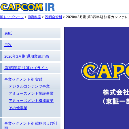
IRトップページ
>
IR資料室
>
説明会資料
> 2020年3月期 第3四半期 決算カンファ
表紙
目次
2020年3月期 通期業績計画
第3四半期 決算ハイライト
事業セグメント別 実績
デジタルコンテンツ事業
アミューズメント施設事業
アミューズメント機器事業
その他事業
事業セグメント別 戦略および計
画