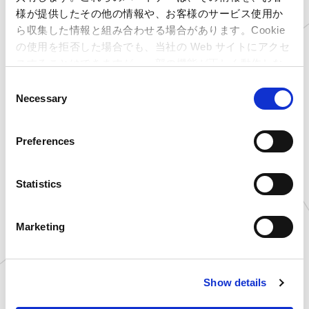
愛知県
プラサカプコン 稲沢店
様が提供したその他の情報や、お客様のサービス使用か
愛知県
プラサカプコン 徳重店
ら収集した情報と組み合わせる場合があります。Cookie
京都府
プラサカプコン 京都店
の使用を拒否した場合でも、当社の Web サイトにアクセ
大阪府
プラサカプコン 藤井寺店
スすることはできますが、一部の機能が正しく動作しな
広島県
プラサカプコン 広島店
い可能性があります。
C
Necessary
愛媛県
プラサカプコン 新居浜店
o
n
高知県
プラサカプコン 高知店
s
福岡県
プラサカプコン 直方店
Preferences
e
大分県
プラサカプコン 大分店
n
石川県
MIRAINO イオンモール白山店
t
Statistics
岐阜県
MIRAINO イオンモール土岐店
S
e
愛知県
MIRAINO イオンモール豊川店
Marketing
l
新潟県
カプコサーカス 新潟東店
e
北海道
ゲームランド 新さっぽろ店
c
青森県
ゲームランド つがる柏店
Show details
t
岩手県
ゲームランド 盛岡店
i