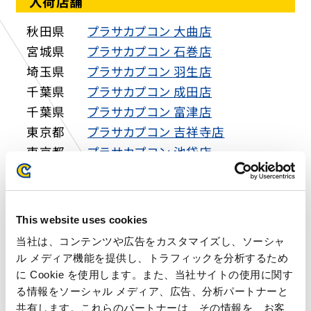
入荷店舗
秋田県
プラサカプコン 大曲店
宮城県
プラサカプコン 石巻店
埼玉県
プラサカプコン 羽生店
千葉県
プラサカプコン 成田店
千葉県
プラサカプコン 富津店
東京都
プラサカプコン 吉祥寺店
東京都
プラサカプコン 池袋店
東京都
プラサカプコン ミッテン府中店
神奈川県
プラサカプコン 磯子店
神奈川県
プラサカプコン 横須賀店
This website uses cookies
富山県
プラサカプコン 小矢部店
当社は、コンテンツや広告をカスタマイズし、ソーシャ
山梨県
プラサカプコン 甲府店
ル メディア機能を提供し、トラフィックを分析するため
静岡県
プラサカプコン 志都呂店
に Cookie を使用します。また、当社サイトの使用に関す
愛知県
プラサカプコン 岡崎店
る情報をソーシャル メディア、広告、分析パートナーと
共有します。これらのパートナーは、その情報を、お客