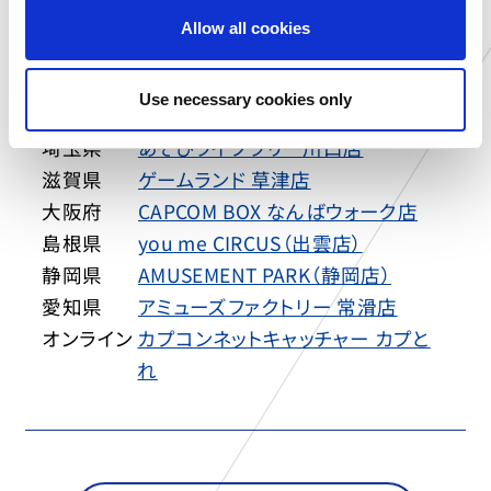
o
宮城県
ゲームランド 佐沼店
Allow all cookies
n
千葉県
ゲームランド ちはら台店
千葉県
ゲームランド 千葉ニュータウン店
Use necessary cookies only
千葉県
ゲームランド 津田沼店
埼玉県
あそびライブラリー川口店
滋賀県
ゲームランド 草津店
大阪府
CAPCOM BOX なんばウォーク店
島根県
you me CIRCUS（出雲店）
静岡県
AMUSEMENT PARK（静岡店）
愛知県
アミューズファクトリー 常滑店
オンライン
カプコンネットキャッチャー カプと
れ