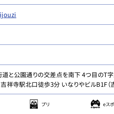
jouzi
1
00
街道と公園通りの交差点を南下 4つ目のT
王吉祥寺駅北口徒歩3分 いなりやビルB1F（
プリ
eス