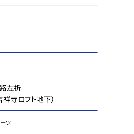
字路左折
吉祥寺ロフト地下）
ポーツ