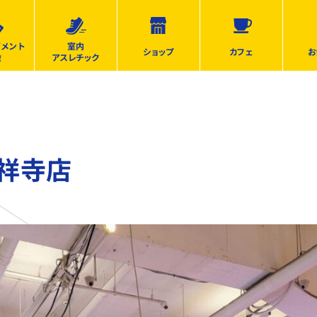
ズメント
室内
ショップ
カフェ
お
設
アスレチック
吉祥寺店