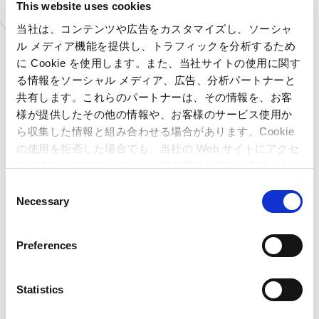
This website uses cookies
当社は、コンテンツや広告をカスタマイズし、ソーシャ
ル メディア機能を提供し、トラフィックを分析するため
に Cookie を使用します。また、当社サイトの使用に関す
る情報をソーシャル メディア、広告、分析パートナーと
店舗のお知らせ
共有します。これらのパートナーは、その情報を、お客
様が提供したその他の情報や、お客様のサービス使用か
ら収集した情報と組み合わせる場合があります。Cookie
の使用を拒否した場合でも、当社の Web サイトにアクセ
スすることはできますが、一部の機能が正しく動作しな
い可能性があります。
C
Necessary
o
n
s
Preferences
e
n
t
Statistics
S
プラサカプコン 富津店
プラサカプコン 富津店