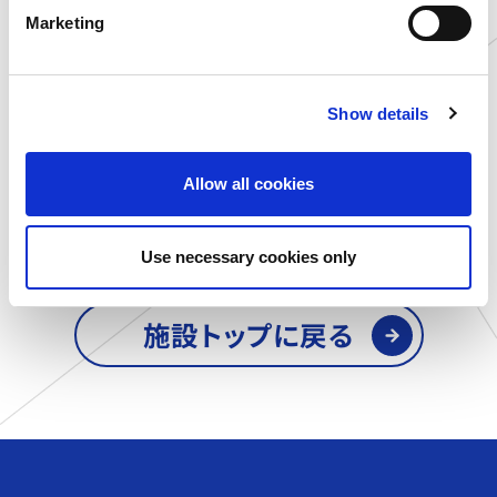
e
2026.07.13
2025.11.21
Marketing
l
爆獲れクレーンゲーム専門店
地域トップクラス！クレーンゲー
e
『ツカモーヨ富津店』で、この夏
ム専門店「ツカモーヨ」がイオン
c
だけの特別企画！縁日福袋...
モール富津にオープン...
Show details
t
i
o
Allow all cookies
もっと見る
n
Use necessary cookies only
施設トップに戻る