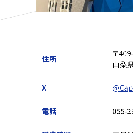
〒409
住所
山梨県
X
@Cap
電話
055-2