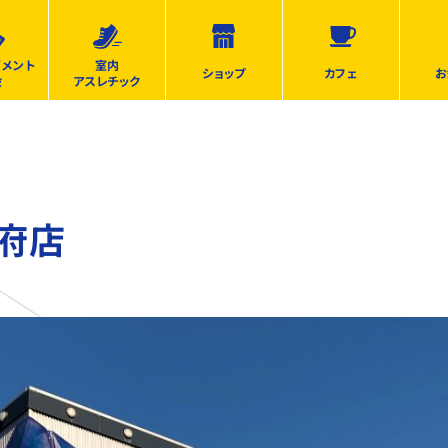
ズメント
室内
ショップ
カフェ
お
設
アスレチック
甲府店