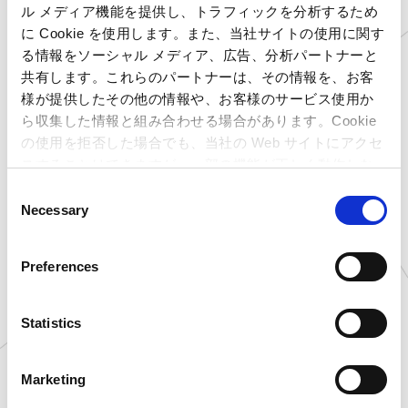
神奈川県
プラサカプコン 磯子店
ル メディア機能を提供し、トラフィックを分析するため
神奈川県
プラサカプコン 横須賀店
に Cookie を使用します。また、当社サイトの使用に関す
富山県
プラサカプコン 小矢部店
る情報をソーシャル メディア、広告、分析パートナーと
共有します。これらのパートナーは、その情報を、お客
山梨県
プラサカプコン 甲府店
様が提供したその他の情報や、お客様のサービス使用か
静岡県
プラサカプコン 志都呂店
ら収集した情報と組み合わせる場合があります。Cookie
愛知県
プラサカプコン 岡崎店
の使用を拒否した場合でも、当社の Web サイトにアクセ
愛知県
プラサカプコン 稲沢店
スすることはできますが、一部の機能が正しく動作しな
い可能性があります。
愛知県
プラサカプコン 徳重店
C
Necessary
京都府
プラサカプコン 京都店
o
n
大阪府
プラサカプコン 藤井寺店
s
広島県
プラサカプコン 広島店
Preferences
e
愛媛県
プラサカプコン 新居浜店
n
高知県
プラサカプコン 高知店
t
Statistics
福岡県
プラサカプコン 直方店
S
e
大分県
プラサカプコン 大分店
Marketing
l
石川県
MIRAINO イオンモール白山店