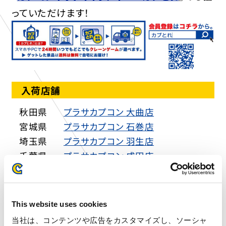
っていただけます！
入荷店舗
秋田県
プラサカプコン 大曲店
宮城県
プラサカプコン 石巻店
埼玉県
プラサカプコン 羽生店
千葉県
プラサカプコン 成田店
千葉県
プラサカプコン 富津店
東京都
プラサカプコン 吉祥寺店
東京都
プラサカプコン 池袋店
This website uses cookies
東京都
プラサカプコン ミッテン府中店
当社は、コンテンツや広告をカスタマイズし、ソーシャ