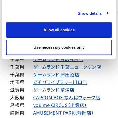
e
岐阜県
MIRAINO イオンモール土岐店
c
愛知県
MIRAINO イオンモール豊川店
Show details
t
i
新潟県
カプコサーカス 新潟東店
o
北海道
ゲームランド 新さっぽろ店
Allow all cookies
n
青森県
ゲームランド つがる柏店
岩手県
ゲームランド 盛岡店
Use necessary cookies only
宮城県
ゲームランド 佐沼店
千葉県
ゲームランド ちはら台店
千葉県
ゲームランド 千葉ニュータウン店
千葉県
ゲームランド 津田沼店
埼玉県
あそびライブラリー川口店
滋賀県
ゲームランド 草津店
大阪府
CAPCOM BOX なんばウォーク店
島根県
you me CIRCUS（出雲店）
静岡県
AMUSEMENT PARK（静岡店）