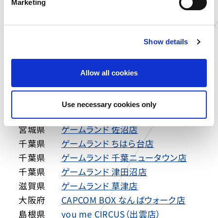
福岡県
プラサカプコン 直方店
Marketing
l
大分県
プラサカプコン 大分店
e
石川県
MIRAINO イオンモール白山店
c
Show details
t
岐阜県
MIRAINO イオンモール土岐店
i
愛知県
MIRAINO イオンモール豊川店
o
新潟県
カプコサーカス 新潟東店
Allow all cookies
n
北海道
ゲームランド 新さっぽろ店
青森県
ゲームランド つがる柏店
Use necessary cookies only
岩手県
ゲームランド 盛岡店
宮城県
ゲームランド 佐沼店
千葉県
ゲームランド ちはら台店
千葉県
ゲームランド 千葉ニュータウン店
千葉県
ゲームランド 津田沼店
滋賀県
ゲームランド 草津店
大阪府
CAPCOM BOX なんばウォーク店
島根県
you me CIRCUS（出雲店）