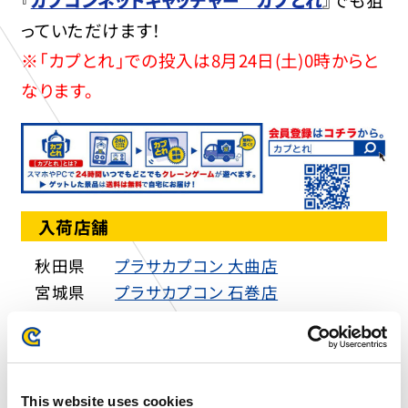
っていただけます！
※「カプとれ」での投入は8月24日(土)0時からと
なります。
入荷店舗
秋田県
プラサカプコン 大曲店
宮城県
プラサカプコン 石巻店
埼玉県
プラサカプコン 羽生店
千葉県
プラサカプコン 成田店
千葉県
プラサカプコン 富津店
東京都
プラサカプコン 吉祥寺店
This website uses cookies