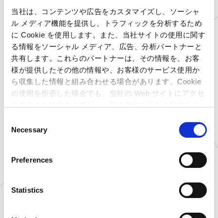
東京都
プラサカプコン 池袋店
当社は、コンテンツや広告をカスタマイズし、ソーシャ
東京都
プラサカプコン ミッテン府中店
ル メディア機能を提供し、トラフィックを分析するため
神奈川県
プラサカプコン 磯子店
に Cookie を使用します。また、当社サイトの使用に関す
る情報をソーシャル メディア、広告、分析パートナーと
神奈川県
プラサカプコン 横須賀店
共有します。これらのパートナーは、その情報を、お客
富山県
プラサカプコン 小矢部店
様が提供したその他の情報や、お客様のサービス使用か
山梨県
プラサカプコン 甲府店
ら収集した情報と組み合わせる場合があります。Cookie
静岡県
プラサカプコン 志都呂店
の使用を拒否した場合でも、当社の Web サイトにアクセ
スすることはできますが、一部の機能が正しく動作しな
愛知県
プラサカプコン 岡崎店
い可能性があります。
愛知県
プラサカプコン 稲沢店
C
Necessary
o
愛知県
プラサカプコン 徳重店
n
京都府
プラサカプコン 京都店
s
Preferences
大阪府
プラサカプコン 藤井寺店
e
広島県
プラサカプコン 広島店
n
t
Statistics
愛媛県
プラサカプコン 新居浜店
S
高知県
プラサカプコン 高知店
e