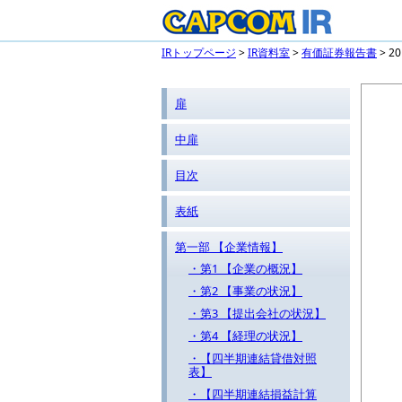
IRトップページ
>
IR資料室
>
有価証券報告書
> 
扉
中扉
目次
表紙
第一部 【企業情報】
・第1 【企業の概況】
・第2 【事業の状況】
・第3 【提出会社の状況】
・第4 【経理の状況】
・【四半期連結貸借対照
表】
・【四半期連結損益計算