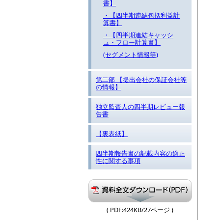
書】
・【四半期連結包括利益計
算書】
・【四半期連結キャッシ
ュ・フロー計算書】
(セグメント情報等)
第二部 【提出会社の保証会社等
の情報】
独立監査人の四半期レビュー報
告書
【裏表紙】
四半期報告書の記載内容の適正
性に関する事項
( PDF:424KB/27ページ )