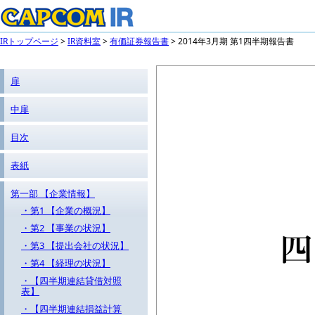
IRトップページ
>
IR資料室
>
有価証券報告書
> 2014年3月期 第1四半期報告書
扉
中扉
目次
表紙
第一部 【企業情報】
・第1 【企業の概況】
・第2 【事業の状況】
・第3 【提出会社の状況】
・第4 【経理の状況】
・【四半期連結貸借対照
表】
・【四半期連結損益計算