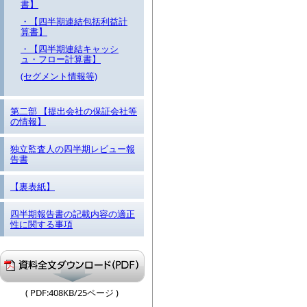
書】
・【四半期連結包括利益計
算書】
・【四半期連結キャッシ
ュ・フロー計算書】
(セグメント情報等)
第二部 【提出会社の保証会社等
の情報】
独立監査人の四半期レビュー報
告書
【裏表紙】
四半期報告書の記載内容の適正
性に関する事項
( PDF:408KB/25ページ )