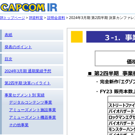
IRトップページ
>
IR資料室
>
説明会資料
> 2024年3月期 第2四半期 決算カンファ
表紙
発表のポイント
目次
2024年3月期 通期業績予想
第2四半期 決算ハイライト
事業セグメント別 実績
デジタルコンテンツ事業
アミューズメント施設事業
アミューズメント機器事業
その他事業