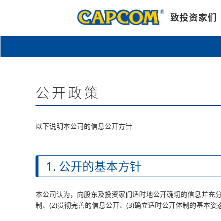
致投资家们 
公开政策
以下说明本公司的信息公开方针
1. 公开的基本方针
本公司认为，向股东及投资家们适时地公开确切的信息并充分
制、(2)贯彻完善的信息公开、(3)确立适时公开体制的基本