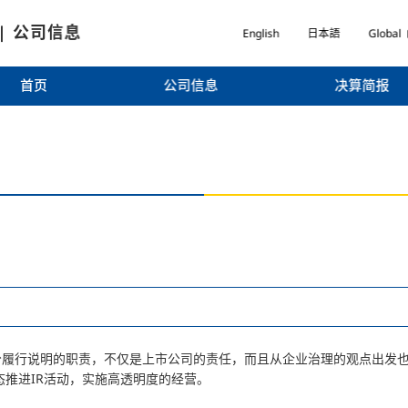
| 公司信息
English
日本語
Global
首页
公司信息
决算简报
履行说明的职责，不仅是上市公司的责任，而且从企业治理的观点出发也是
姿态推进IR活动，实施高透明度的经营。