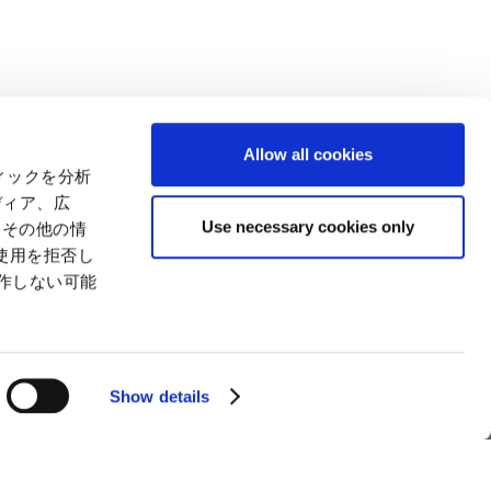
Allow all cookies
ィックを分析
ディア、広
Use necessary cookies only
たその他の情
使用を拒否し
動作しない可能
Show details