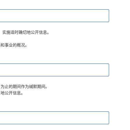
），实施适时确切地公开信息。
绩和事业的概况。
日为止的期间作为缄默期间。
当地公开信息。