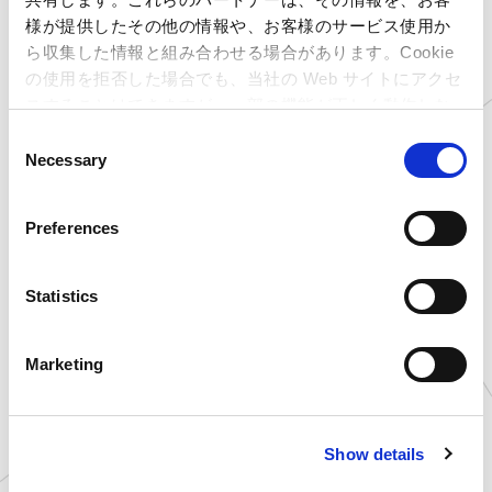
▼カプコンカフェ 池袋店 予約ページ
様が提供したその他の情報や、お客様のサービス使用か
https://booking.resty.jp/webrsv/vacant/
ら収集した情報と組み合わせる場合があります。Cookie
s014341101/20190?isfixshop=true
の使用を拒否した場合でも、当社の Web サイトにアクセ
スすることはできますが、一部の機能が正しく動作しな
▼カプコンカフェ 梅田店 予約ページ
い可能性があります。
C
https://booking.resty.jp/webrsv/vacant/
Necessary
o
s014341101/28574?isfixshop=true
n
s
※店舗により予約ページが異なりますので、ご注
Preferences
e
意ください。
n
t
Statistics
S
▼「カプコンカフェ 池袋店」
e
Marketing
l
住所 ：東京都豊島区東池袋一丁目30番3
e
号 グランドスケープ池袋 3F
c
Show details
t
電話番号 ：03-5904-9106
i