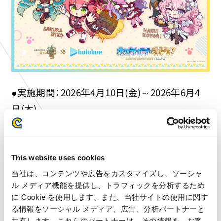
●実施期間：2026年4月10日(金)～2026年6月4
日(木)
●予約システム
「カプコンカフェ」では、事前にお席をご用意する
This website uses cookies
「ネット予約」を受付中です。こちらは「カプコンカ
当社は、コンテンツや広告をカスタマイズし、ソーシャ
フェ」公式サイトより受付となります。皆様のご来
ル メディア機能を提供し、トラフィックを分析するため
店をお待ちしております。
に Cookie を使用します。また、当社サイトの使用に関す
る情報をソーシャル メディア、広告、分析パートナーと
共有します。これらのパートナーは、その情報を、お客