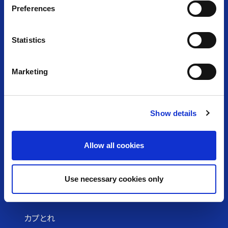
s
カプコンアーケード
お問い合わせ
Preferences
e
n
クッキーポリシー
プライバシーポリシー
t
Statistics
S
サイトのご利⽤について
e
Marketing
l
e
c
アミューズメント施設
Show details
t
i
プラサカプコン ・ その他
MIRAINO
o
Allow all cookies
n
CAPCOMIX
ツカモーヨ
Use necessary cookies only
e-Sports
VR-X
カプとれ