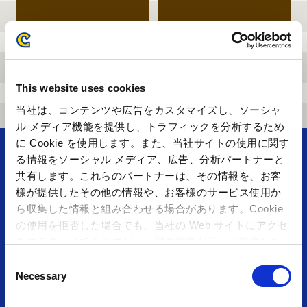
1,980円（税込）
フード・スイーツ・ドリンクメニュー合計3,000円(税込)のご注文ごとに１枚ランダムにプレゼント！ 在庫がなくなり次第配布を終了させて頂く場合がございます。在庫状況は公式Xにてお知らせいたします。
This website uses cookies
当社は、コンテンツや広告をカスタマイズし、ソーシャ
ル メディア機能を提供し、トラフィックを分析するため
に Cookie を使用します。また、当社サイトの使用に関す
る情報をソーシャル メディア、広告、分析パートナーと
共有します。これらのパートナーは、その情報を、お客
様が提供したその他の情報や、お客様のサービス使用か
アミューズメント＆ショップ
ら収集した情報と組み合わせる場合があります。Cookie
の使用を拒否した場合でも、当社の Web サイトにアクセ
スすることはできますが、一部の機能が正しく動作しな
TOP
施設・店舗⼀覧
い可能性があります。
C
Necessary
o
お知らせ⼀覧
採⽤情報
n