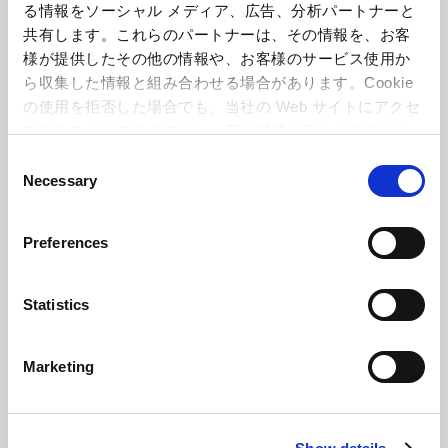
しては、12月21日（土）0時より『カプコンネ
る情報をソーシャル メディア、広告、分析パートナーと
共有します。これらのパートナーは、その情報を、お客
ットキャッチャー カプとれ』にて
様が提供したその他の情報や、お客様のサービス使用か
プライズ景品としても展開いたします。
この機
ら収集した情報と組み合わせる場合があります。Cookie
の使用を拒否した場合でも、当社の Web サイトにアクセ
会をお見逃しなく！
スすることはできますが、一部の機能が正しく動作しな
い可能性があります。
C
Necessary
o
n
s
Preferences
e
n
t
Statistics
S
e
Marketing
l
e
c