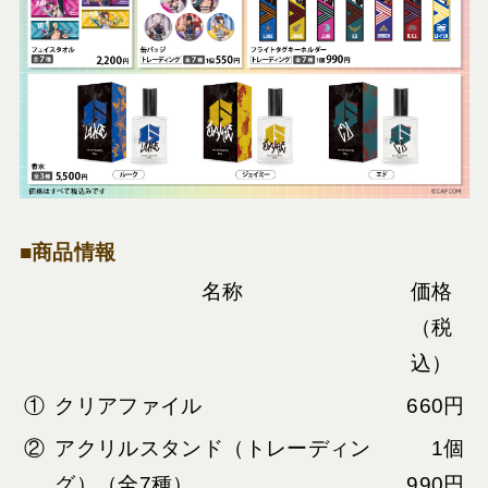
■商品情報
名称
価格
（税
込）
①
クリアファイル
660円
②
アクリルスタンド（トレーディン
1個
グ）（全7種）
990円