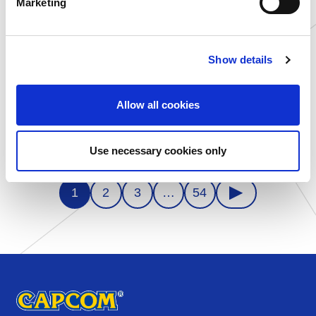
Marketing
l
e
c
Show details
t
2026.04.30
2026.04.24
イベント
イベント
i
o
Allow all cookies
【大カプコン展 新潟会場開催
『鬼武者 Way of the
n
記念！】ペアチケット（1組2
Sword』の世界を体感！カプ
名様分）プレゼントキャン...
コン直営アミューズ...
Use necessary cookies only
1
2
3
…
54