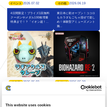
2026.07.02
2026.06.19
イベント
その他
4日間限定！プライズ1回無料
東日本に初オープン！ココロ
クーポンやメダル100枚増量
もカラダもごちゃ混ぜで楽し
特典まで！？「イオン超！...
め！体験型アミューズメント
施...
2026.06.03
2026.05.20
その他
イベント
アイルーのクレープ屋さんメ
新作アーケードゲーム
ニューに新作が登場！『モン
『BIOHAZARD RE:2
スターハンターワイルズ』よ
ARCADE』がCAPCOM...
This website uses cookies
り...