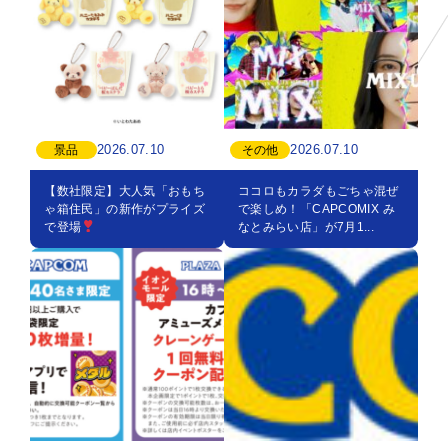
2026.07.10
2026.07.10
景品
その他
【数社限定】大人気「おもち
ココロもカラダもごちゃ混ぜ
ゃ箱住民」の新作がプライズ
で楽しめ！「CAPCOMIX み
で登場
なとみらい店」が7月1...