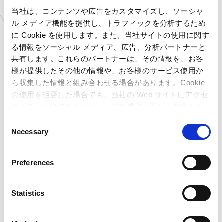
当社は、コンテンツや広告をカスタマイズし、ソーシャ
ル メディア機能を提供し、トラフィックを分析するため
に Cookie を使用します。また、当社サイトの使用に関す
る情報をソーシャル メディア、広告、分析パートナーと
共有します。これらのパートナーは、その情報を、お客
様が提供したその他の情報や、お客様のサービス使用か
ら収集した情報と組み合わせる場合があります。Cookie
の使用を拒否した場合でも、当社の Web サイトにアクセ
スすることはできますが、一部の機能が正しく動作しな
2026.05.01
2026.05.01
景品
その他
い可能性があります。
C
Necessary
【数社限定】「お文具といっ
【数社限定】「お文具といっ
o
しょ」から、「パステル魔法
しょ」の限定景品が当たる！
n
使いぬいぐるみ」が登場！
フォロー＆リポスト キャン
s
ペ...
Preferences
e
n
t
Statistics
S
e