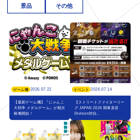
景品
その他
2026.07.22
2026.07.14
ゲーム機
イベント
【最新ゲーム機】『にゃんこ
【ストリートファイターリー
大戦争 メダルゲーム』が順次
グ JAPAN 2026 開幕直前
稼働開始！
Division対抗...