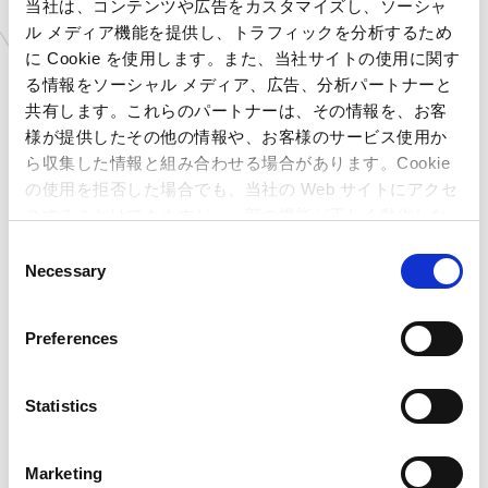
入荷店舗
当社は、コンテンツや広告をカスタマイズし、ソーシャ
ル メディア機能を提供し、トラフィックを分析するため
埼玉県
プラサカプコン 羽生店
に Cookie を使用します。また、当社サイトの使用に関す
千葉県
プラサカプコン 成田店
る情報をソーシャル メディア、広告、分析パートナーと
共有します。これらのパートナーは、その情報を、お客
東京都
プラサカプコン 吉祥寺店
様が提供したその他の情報や、お客様のサービス使用か
東京都
プラサカプコン ららテラス北綾瀬店
ら収集した情報と組み合わせる場合があります。Cookie
神奈川県
プラサカプコン 横須賀店
の使用を拒否した場合でも、当社の Web サイトにアクセ
静岡県
プラサカプコン 志都呂店
スすることはできますが、一部の機能が正しく動作しな
愛知県
プラサカプコン 岡崎店
い可能性があります。
C
Necessary
京都府
プラサカプコン 京都店
o
n
高知県
プラサカプコン 高知店
s
福岡県
プラサカプコン 直方店
Preferences
e
石川県
MIRAINO イオンモール白山店
n
愛知県
MIRAINO イオンモール豊川店
t
Statistics
北海道
ゲームランド 新さっぽろ店
S
e
岩手県
ゲームランド 盛岡店
Marketing
l