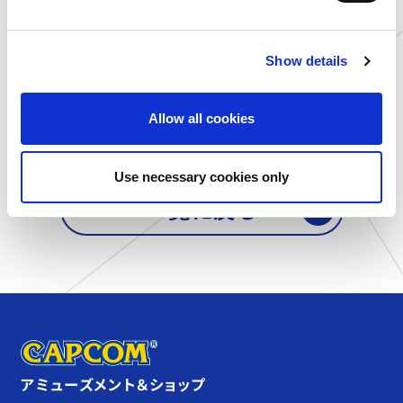
滋賀県
ゲームランド 草津店
e
オンライン
カプコンネットキャッチャー カプとれ
c
Show details
t
i
o
Allow all cookies
n
Use necessary cookies only
一覧に戻る
アミューズメント＆ショップ